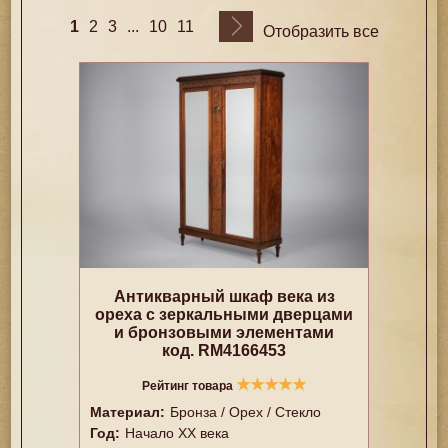
1
...
2
3
10
11
Отобразить все
Антикварный шкаф века из
ореха с зеркальными дверцами
и бронзовыми элементами
код. RM4166453
★
★
★
★
★
Рейтинг товара
Материал:
Бронза / Орех / Стекло
Год:
Начало XX века