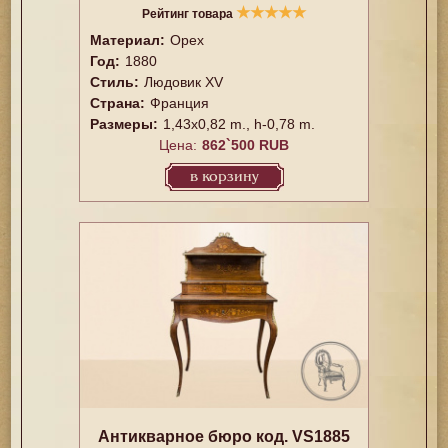
★
★
★
★
★
Рейтинг товара
Материал:
Орех
Год:
1880
Стиль:
Людовик XV
Страна:
Франция
Размеры:
1,43x0,82 m., h-0,78 m.
Цена:
862`500 RUB
в корзину
Антикварное бюро код. VS1885