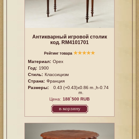
Антикварный игровой столик
код. RM4101701
★
★
★
★
★
Рейтинг товара
Материал:
Орех
Год:
1900
Стиль:
Классицизм
Страна:
Франция
Размеры:
0.43 (+0.43)x0.86 m.,h-0.74
m.
Цена:
188`500 RUB
в корзину