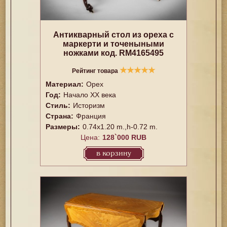
Антикварный стол из ореха с
маркерти и точеныными
ножками код. RM4165495
★
★
★
★
★
Рейтинг товара
Материал:
Орех
Год:
Начало XX века
Стиль:
Историзм
Страна:
Франция
Размеры:
0.74x1.20 m.,h-0.72 m.
Цена:
128`000 RUB
в корзину