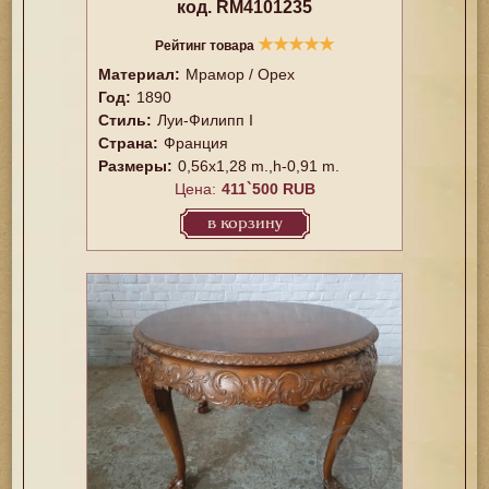
код. RM4101235
★
★
★
★
★
Рейтинг товара
Материал:
Мрамор / Орех
Год:
1890
Стиль:
Луи-Филипп I
Страна:
Франция
Размеры:
0,56x1,28 m.,h-0,91 m.
Цена:
411`500 RUB
в корзину