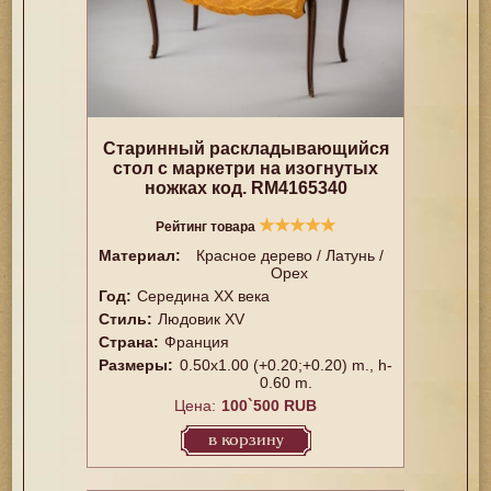
Старинный раскладывающийся
стол с маркетри на изогнутых
ножках код. RM4165340
★
★
★
★
★
Рейтинг товара
Материал:
Красное дерево / Латунь /
Орех
Год:
Середина XX векa
Стиль:
Людовик XV
Страна:
Франция
Размеры:
0.50x1.00 (+0.20;+0.20) m., h-
0.60 m.
Цена:
100`500 RUB
в корзину