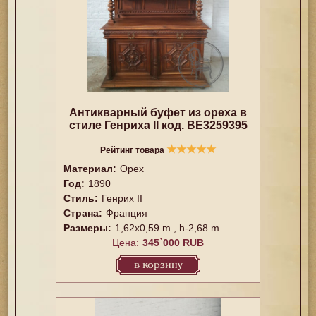
Антикварный буфет из ореха в
стиле Генриха II код. BE3259395
★
★
★
★
★
Рейтинг товара
Материал:
Орех
Год:
1890
Стиль:
Генрих II
Страна:
Франция
Размеры:
1,62x0,59 m., h-2,68 m.
Цена:
345`000 RUB
в корзину