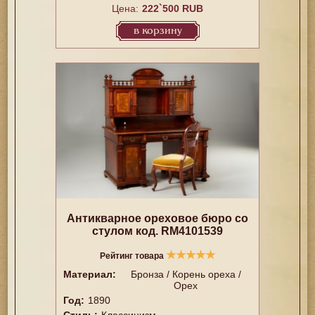
Цена:
222`500 RUB
в корзину
Антикварное ореховое бюро со
стулом код. RM4101539
★
★
★
★
★
Рейтинг товара
Материал:
Бронза / Корень ореха /
Орех
Год:
1890