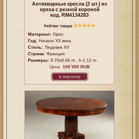
Антикварные кресла (2 шт.) из
ореха с резной короной
код. RM4134283
★
★
★
★
★
Рейтинг товара
Материал:
Орех
Год:
Начало XX века
Стиль:
Людовик XV
Страна:
Франция
Размеры:
0.70x0.66 m., h-1.12 m.
Цена:
109`000 RUB
в корзину