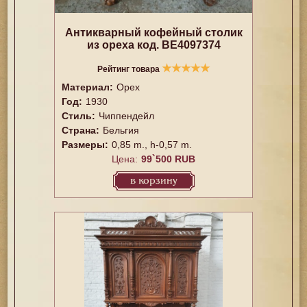
Антикварный кофейный столик
из ореха код. BE4097374
★
★
★
★
★
Рейтинг товара
Материал:
Орех
Год:
1930
Стиль:
Чиппендейл
Страна:
Бельгия
Размеры:
0,85 m., h-0,57 m.
Цена:
99`500 RUB
в корзину