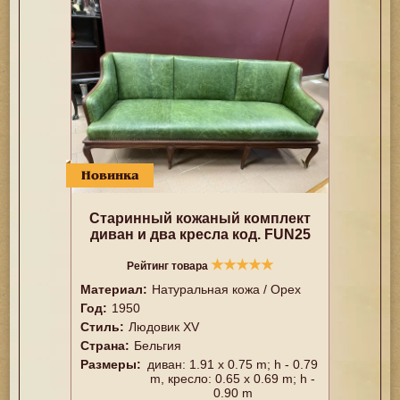
Новинка
Старинный кожаный комплект
диван и два кресла код. FUN25
★
★
★
★
★
Рейтинг товара
Материал:
Натуральная кожа / Орех
Год:
1950
Стиль:
Людовик XV
Страна:
Бельгия
Размеры:
диван: 1.91 x 0.75 m; h - 0.79
m, кресло: 0.65 x 0.69 m; h -
0.90 m