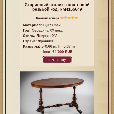
Старинный столик с цветочной
резьбой код. RM4165649
★
★
★
★
★
Рейтинг товара
Материал:
Бук / Орех
Год:
Середина XX векa
Стиль:
Людовик XV
Страна:
Франция
Размеры:
ø-0.66 m; h - 0.67 m
Цена:
64`000 RUB
в корзину