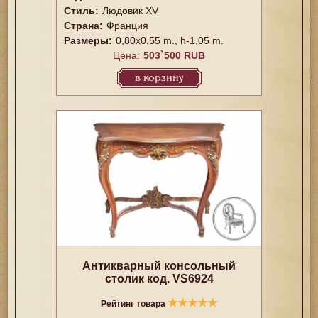
Стиль:
Людовик XV
Страна:
Франция
Размеры:
0,80x0,55 m., h-1,05 m.
Цена:
503`500 RUB
в корзину
Антикварный консольный
столик код. VS6924
★
★
★
★
★
Рейтинг товара