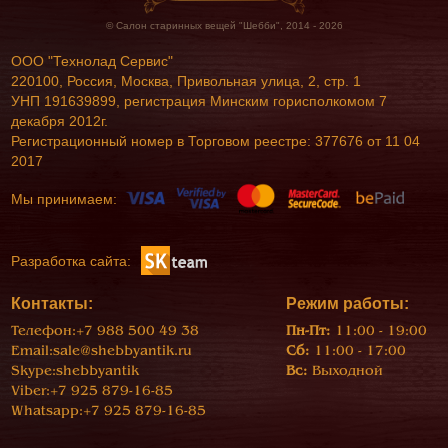
© Салон старинных вещей "Шебби", 2014 - 2026
ООО "Технолад Сервис"
220100, Россия, Москва, Привольная улица, 2, стр. 1
УНП 191639899, регистрация Минским горисполкомом 7
декабря 2012г.
Регистрационный номер в Торговом реестре: 377676 от 11 04
2017
Мы принимаем:
Разработка сайта:
Контакты:
Режим работы:
Телефон:
+7 988 500 49 38
Пн-Пт:
11:00 - 19:00
Email:
sale@shebbyantik.ru
Сб:
11:00 - 17:00
Skype:
shebbyantik
Вс:
Выходной
Viber:
+7 925 879-16-85
Whatsapp:
+7 925 879-16-85