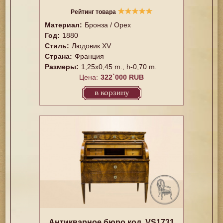
★
★
★
★
★
Рейтинг товара
Материал:
Бронза / Орех
Год:
1880
Стиль:
Людовик XV
Страна:
Франция
Размеры:
1,25x0,45 m., h-0,70 m.
Цена:
322`000 RUB
в корзину
Антикварное бюро код. VS1731