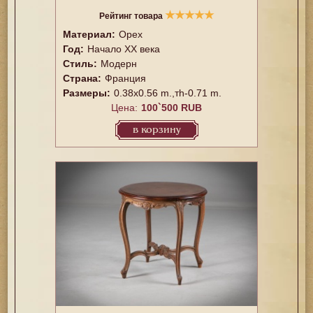
★
★
★
★
★
Рейтинг товара
Материал:
Орех
Год:
Начало XX века
Стиль:
Модерн
Страна:
Франция
Размеры:
0.38x0.56 m.,тh-0.71 m.
Цена:
100`500 RUB
в корзину