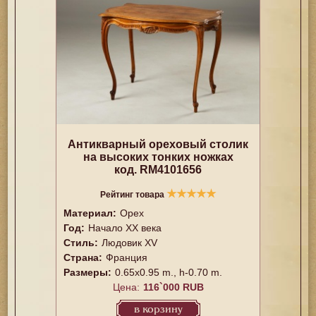
Антикварный ореховый столик
на высоких тонких ножках
код. RM4101656
★
★
★
★
★
Рейтинг товара
Материал:
Орех
Год:
Начало XX века
Стиль:
Людовик XV
Страна:
Франция
Размеры:
0.65x0.95 m., h-0.70 m.
Цена:
116`000 RUB
в корзину