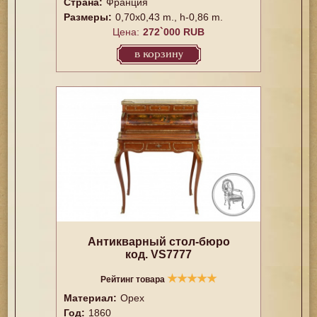
Страна:
Франция
Размеры:
0,70x0,43 m., h-0,86 m.
Цена:
272`000 RUB
в корзину
Антикварный стол-бюро
код. VS7777
★
★
★
★
★
Рейтинг товара
Материал:
Орех
Год:
1860