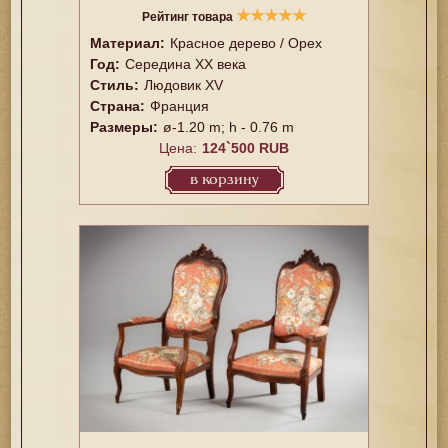
★
★
★
★
★
Рейтинг товара
Материал:
Красное дерево / Орех
Год:
Середина XX векa
Стиль:
Людовик XV
Страна:
Франция
Размеры:
ø-1.20 m; h - 0.76 m
Цена:
124`500 RUB
в корзину