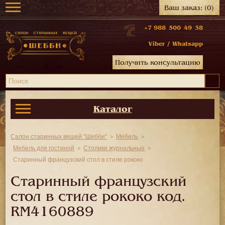
Ваш заказ:
(0)
+7 988 500 49 38
Viber
/
Whatsapp
Получить консультацию
Каталог
Салон старинных вещей "Шебби"
Мебель
Мебель для гостиной
Столики журнальные
Старинный французский стол в стиле рококо
Старинный французский
стол в стиле рококо код.
RM4160889