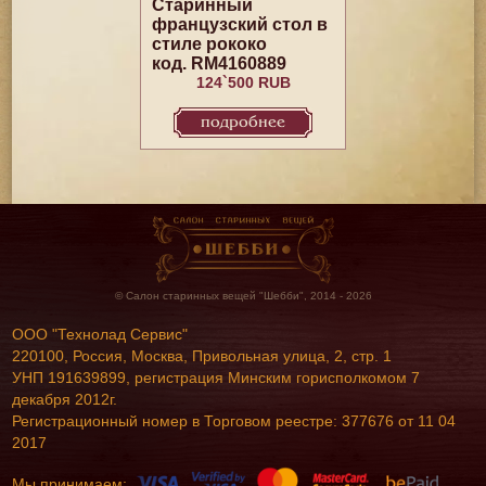
Старинный
французский стол в
стиле рококо
код. RM4160889
124`500 RUB
подробнее
© Салон старинных вещей "Шебби", 2014 - 2026
ООО "Технолад Сервис"
220100, Россия, Москва, Привольная улица, 2, стр. 1
УНП 191639899, регистрация Минским горисполкомом 7
декабря 2012г.
Регистрационный номер в Торговом реестре: 377676 от 11 04
2017
Мы принимаем: