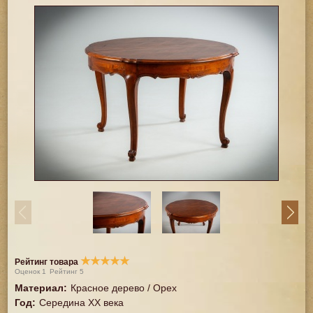
★
★
★
★
★
Рейтинг товара
Оценок
1
Рейтинг
5
Материал
:
Красное дерево / Орех
Год
:
Середина XX векa