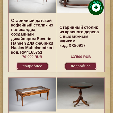
Старинный датский
кофейный столик из
Старинный столик
палисандра,
из красного дерева
созданный
с выдвижным
дизайнером Severin
ящиком
Hansen для фабрики
код. XX80917
Haslev Møbelsnedkeri
код. RM4165751
76`000 RUB
63`500 RUB
подробнее
подробнее