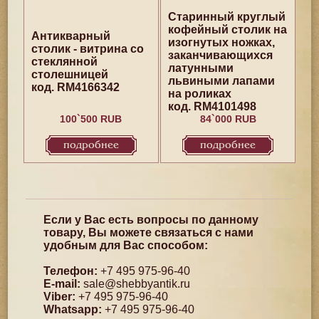
Старинный круглый
кофейный столик на
Антикварный
изогнутых ножках,
столик - витрина со
заканчивающихся
стеклянной
латунными
столешницей
львиными лапами
код. RM4166342
на роликах
код. RM4101498
100`500 RUB
84`000 RUB
подробнее
подробнее
Если у Вас есть вопросы по данному
товару, Вы можете связаться с нами
удобным для Вас способом:
Телефон:
+7 495 975-96-40
E-mail:
sale@shebbyantik.ru
Viber:
+7 495 975-96-40
Whatsapp:
+7 495 975-96-40