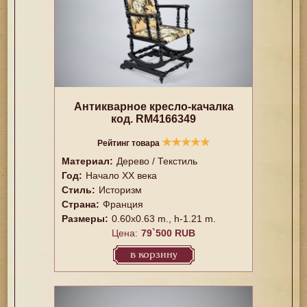
Антикварное кресло-качалка
код. RM4166349
★
★
★
★
★
Рейтинг товара
Материал:
Дерево / Текстиль
Год:
Начало XX века
Стиль:
Историзм
Страна:
Франция
Размеры:
0.60x0.63 m., h-1.21 m.
Цена:
79`500 RUB
в корзину