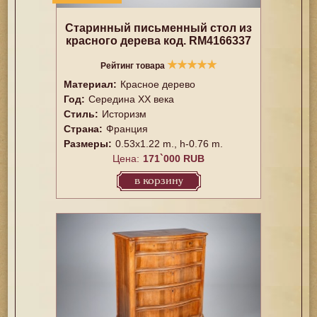
Старинный письменный стол из
красного дерева код. RM4166337
★
★
★
★
★
Рейтинг товара
Материал:
Красное дерево
Год:
Середина XX векa
Стиль:
Историзм
Страна:
Франция
Размеры:
0.53x1.22 m., h-0.76 m.
Цена:
171`000 RUB
в корзину