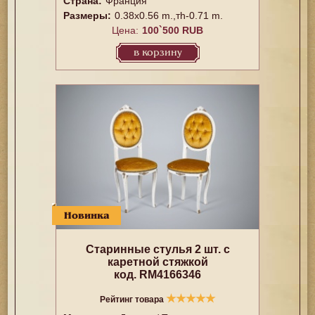
Страна:
Франция
Размеры:
0.38x0.56 m.,тh-0.71 m.
Цена:
100`500 RUB
в корзину
Новинка
Старинные стулья 2 шт. с
каретной стяжкой
код. RM4166346
★
★
★
★
★
Рейтинг товара