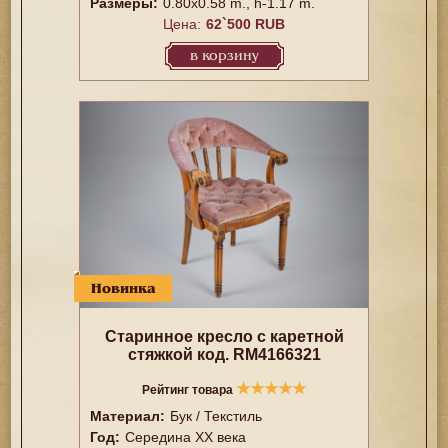
Размеры:
0.80x0.58 m., h-1.17 m.
Цена:
62`500 RUB
в корзину
Новинка
Старинное кресло с каретной
стяжкой код. RM4166321
★
★
★
★
★
Рейтинг товара
Материал:
Бук / Текстиль
Год:
Середина XX векa