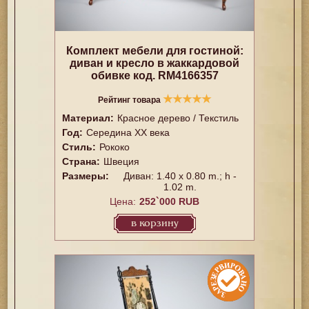
Комплект мебели для гостиной:
диван и кресло в жаккардовой
обивке код. RM4166357
★
★
★
★
★
Рейтинг товара
Материал:
Красное дерево / Текстиль
Год:
Середина XX векa
Стиль:
Рококо
Страна:
Швеция
Размеры:
Диван: 1.40 x 0.80 m.; h -
1.02 m.
Цена:
252`000 RUB
в корзину