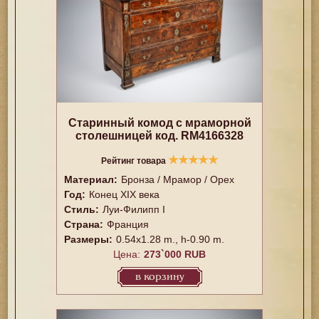
Старинный комод с мраморной
столешницей код. RM4166328
★
★
★
★
★
Рейтинг товара
Материал:
Бронза / Мрамор / Орех
Год:
Конец XIX века
Стиль:
Луи-Филипп I
Страна:
Франция
Размеры:
0.54x1.28 m., h-0.90 m.
Цена:
273`000 RUB
в корзину