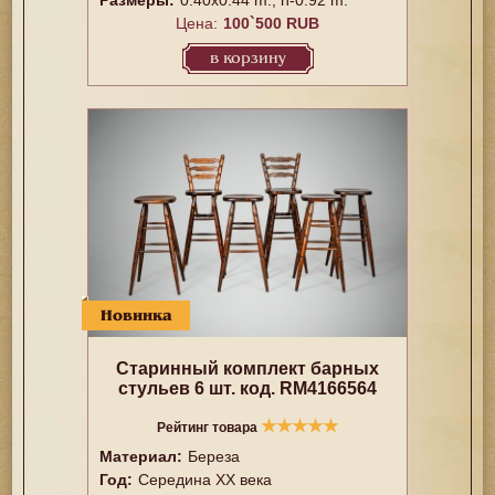
Размеры:
0.40x0.44 m., h-0.92 m.
Цена:
100`500 RUB
в корзину
Новинка
Старинный комплект барных
стульев 6 шт. код. RM4166564
★
★
★
★
★
Рейтинг товара
Материал:
Береза
Год:
Середина XX векa