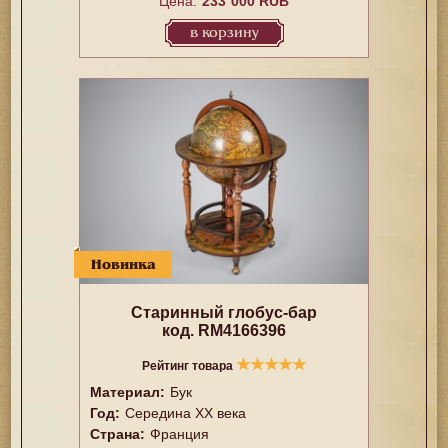
Цена:
233`000 RUB
в корзину
Новинка
Старинный глобус-бар
код. RM4166396
★
★
★
★
★
Рейтинг товара
Материал:
Бук
Год:
Середина XX векa
Страна:
Франция