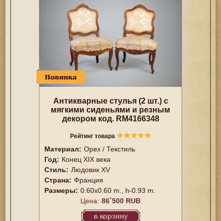
Новинка
Антикварные стулья (2 шт.) с
мягкими сиденьями и резным
декором код. RM4166348
★
★
★
★
★
Рейтинг товара
Материал:
Орех / Текстиль
Год:
Конец XIX века
Стиль:
Людовик XV
Страна:
Франция
Размеры:
0.60x0.60 m., h-0.93 m.
Цена:
86`500 RUB
в корзину