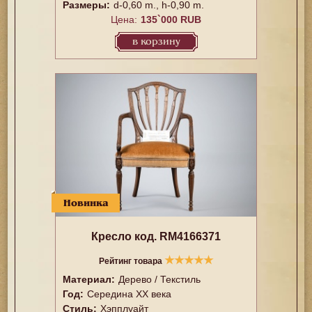
Размеры:
d-0,60 m., h-0,90 m.
Цена:
135`000 RUB
в корзину
Новинка
Кресло код. RM4166371
★
★
★
★
★
Рейтинг товара
Материал:
Дерево / Текстиль
Год:
Середина XX векa
Стиль:
Хэпплуайт