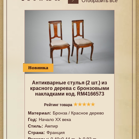
Отобразить все
Новинка
Антикварные стулья (2 шт.) из
красного дерева с бронзовыми
накладками код. RM4166573
★
★
★
★
★
Рейтинг товара
Материал:
Бронза / Красное дерево
Год:
Начало XX века
Стиль:
Ампир
Страна:
Франция