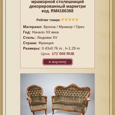
мраморной столешницей
декорированный маркетри
код. RM4166368
★
★
★
★
★
Рейтинг товара
Материал:
Бронза / Мрамор / Орех
Год:
Начало XX века
Стиль:
Людовик XV
Страна:
Франция
Размеры:
0.43x0.76 m., h-1.29 m.
Цена:
171`000 RUB
в корзину