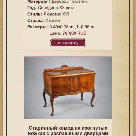
Материал:
Дерево / Текстиль
Год:
Середина XX векa
Стиль:
Людовик XVI
Страна:
Италия
Размеры:
0.40x0.38 m., h-0.96 m.
Цена:
76`000 RUB
в корзину
Старинный комод на изогнутых
ножках с распашными дверцами