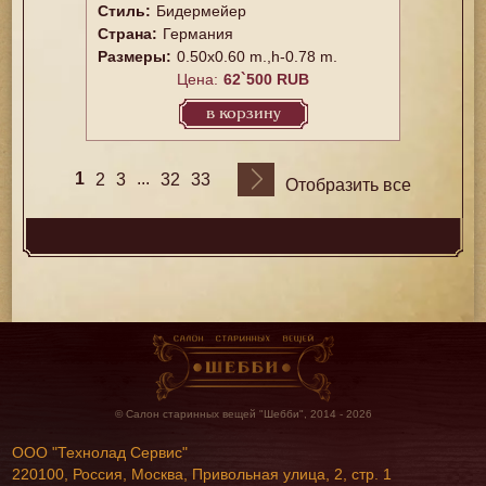
Стиль:
Бидермейер
Страна:
Германия
Размеры:
0.50x0.60 m.,h-0.78 m.
Цена:
62`500 RUB
в корзину
1
...
2
3
32
33
Отобразить все
© Салон старинных вещей "Шебби", 2014 - 2026
ООО "Технолад Сервис"
220100, Россия, Москва, Привольная улица, 2, стр. 1