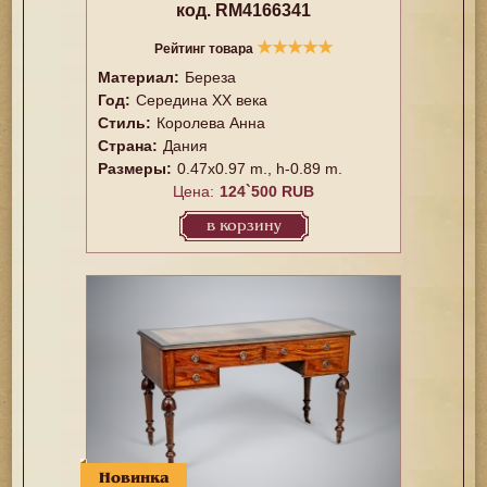
код. RM4166341
★
★
★
★
★
Рейтинг товара
Материал:
Береза
Год:
Середина XX векa
Стиль:
Королева Анна
Страна:
Дания
Размеры:
0.47x0.97 m., h-0.89 m.
Цена:
124`500 RUB
в корзину
Новинка