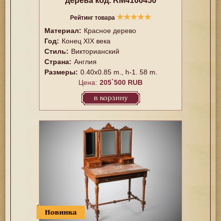
дерева код. RM4166450
★
★
★
★
★
Рейтинг товара
Материал:
Красное дерево
Год:
Конец XIX века
Стиль:
Викторианский
Страна:
Англия
Размеры:
0.40x0.85 m., h-1. 58 m.
Цена:
205`500 RUB
в корзину
Новинка