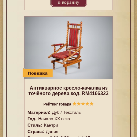
в корзину
Новинка
Антикварное кресло-качалка из
точёного дерева код. RM4166323
★
★
★
★
★
Рейтинг товара
Материал:
Дуб / Текстиль
Год:
Начало XX века
Стиль:
Кантри
Страна:
Дания