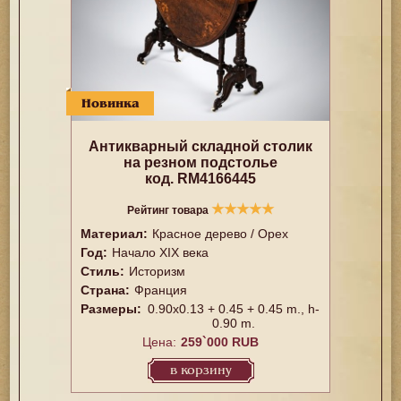
Новинка
Антикварный складной столик
на резном подстолье
код. RM4166445
★
★
★
★
★
Рейтинг товара
Материал:
Красное дерево / Орех
Год:
Начало XIX века
Стиль:
Историзм
Страна:
Франция
Размеры:
0.90x0.13 + 0.45 + 0.45 m., h-
0.90 m.
Цена:
259`000 RUB
в корзину