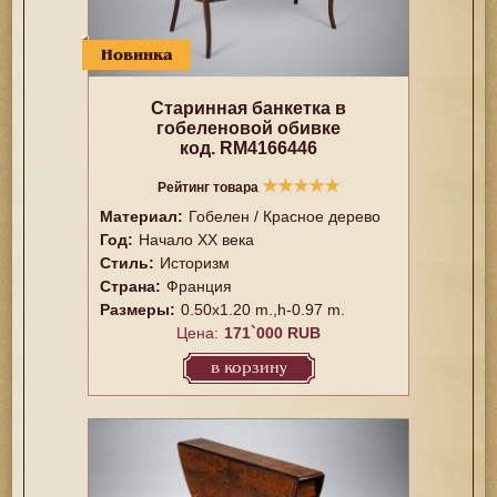
Новинка
Старинная банкетка в
гобеленовой обивке
код. RM4166446
★
★
★
★
★
Рейтинг товара
Материал:
Гобелен / Красное дерево
Год:
Начало XX века
Стиль:
Историзм
Страна:
Франция
Размеры:
0.50x1.20 m.,h-0.97 m.
Цена:
171`000 RUB
в корзину