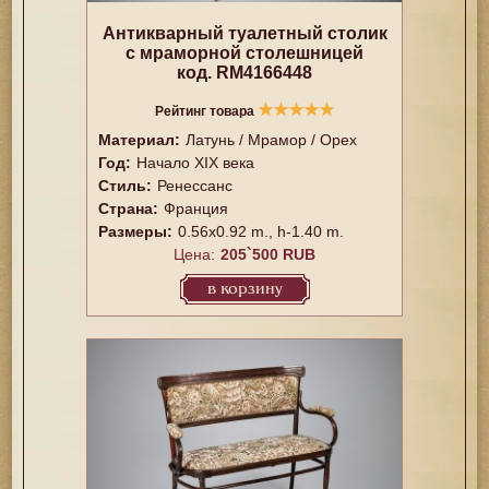
Антикварный туалетный столик
с мраморной столешницей
код. RM4166448
★
★
★
★
★
Рейтинг товара
Материал:
Латунь / Мрамор / Орех
Год:
Начало XIX века
Стиль:
Ренессанс
Страна:
Франция
Размеры:
0.56x0.92 m., h-1.40 m.
Цена:
205`500 RUB
в корзину