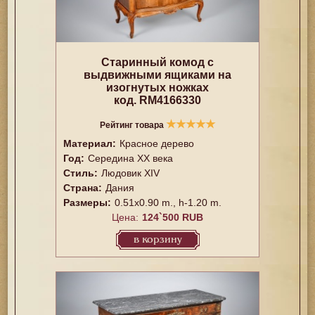
Старинный комод с
выдвижными ящиками на
изогнутых ножках
код. RM4166330
★
★
★
★
★
Рейтинг товара
Материал:
Красное дерево
Год:
Середина XX векa
Стиль:
Людовик XIV
Страна:
Дания
Размеры:
0.51x0.90 m., h-1.20 m.
Цена:
124`500 RUB
в корзину