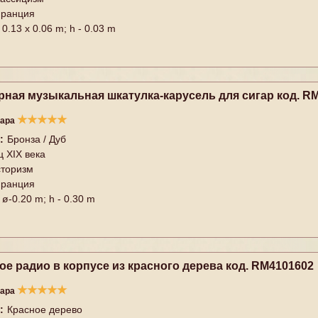
ранция
0.13 x 0.06 m; h - 0.03 m
рная музыкальная шкатулка-карусель для сигар код. R
★
★
★
★
★
вара
:
Бронза / Дуб
ц XIX века
торизм
ранция
ø-0.20 m; h - 0.30 m
е радио в корпусе из красного дерева код. RM4101602
★
★
★
★
★
вара
:
Красное дерево