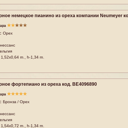
рное немецкое пианино из ореха компании Neumeyer ко
★
★
★
★
★
вара
:
Орех
нессанс
ельгия
1,52x0,64 m., h-1,34 m.
рное фортепиано из ореха код. BE4096890
★
★
★
★
★
вара
:
Бронза / Орех
нессанс
ельгия
1,54x0,72 m., h-1,34 m.