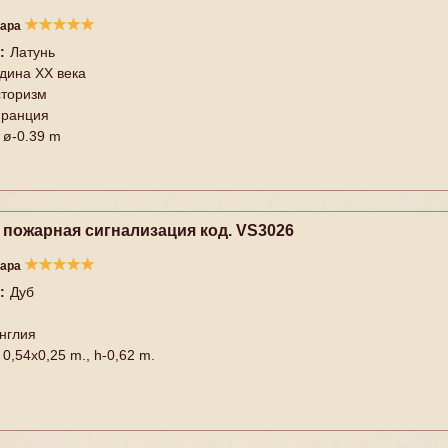
★
★
★
★
★
вара
:
Латунь
дина XX векa
торизм
ранция
ø-0.39 m
 пожарная сигнализация код. VS3026
★
★
★
★
★
вара
:
Дуб
нглия
0,54x0,25 m., h-0,62 m.