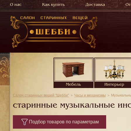
О нас
Как купить
Доставка
От
Мебель
Интерьер
Салон старинных вещей "Шебби"
Часы и механизмы
Музыкальны
старинные музыкальные инс
Подбор товаров по параметрам