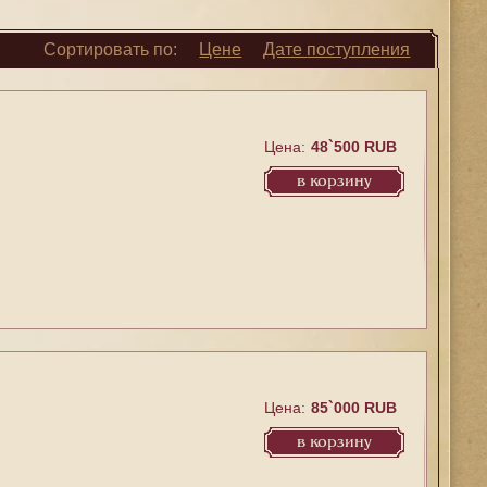
Сортировать по:
Цене
Дате
поступления
Цена:
48`500 RUB
в корзину
Цена:
85`000 RUB
в корзину