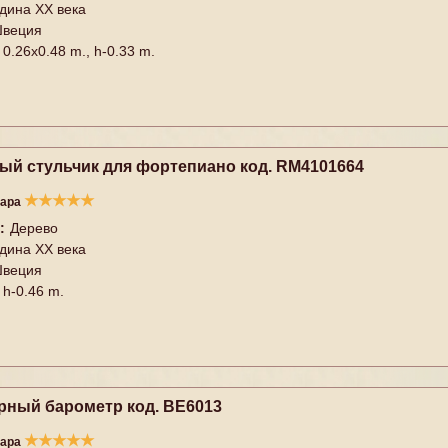
дина XX векa
веция
0.26x0.48 m., h-0.33 m.
ый стульчик для фортепиано код. RM4101664
★
★
★
★
★
вара
:
Дерево
дина XX векa
веция
h-0.46 m.
рный барометр код. BE6013
★
★
★
★
★
вара