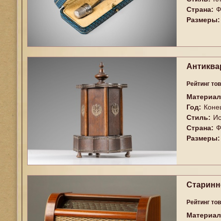
Страна:
Ф
Размеры:
Антиква
Рейтинг то
Материал
Год:
Коне
Стиль:
Ис
Страна:
Ф
Размеры:
Старинно
Рейтинг то
Материал