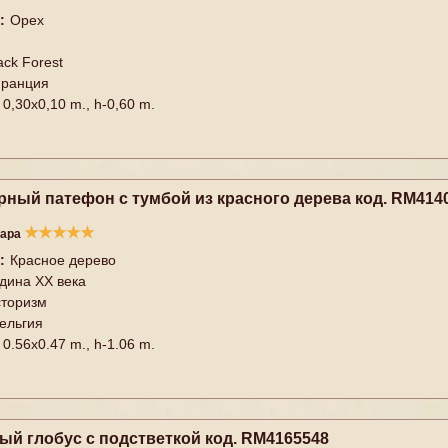
:
Орех
ack Forest
ранция
0,30x0,10 m., h-0,60 m.
рный патефон с тумбой из красного дерева код. RM414
★
★
★
★
★
вара
:
Красное дерево
дина XX векa
торизм
ельгия
0.56x0.47 m., h-1.06 m.
ый глобус с подстветкой код. RM4165548