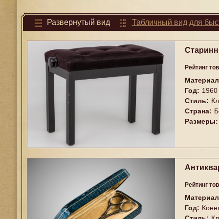
Развернутый
вид
Табличный
вид для быс
Старинн
Рейтинг то
Материал
Год:
1960
Стиль:
Кл
Страна:
Б
Размеры:
Антиква
Рейтинг то
Материал
Год:
Коне
Стиль:
Кл