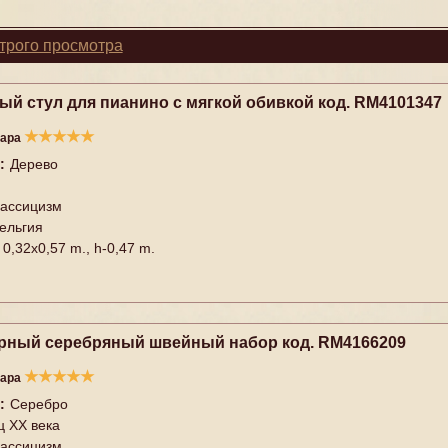
трого просмотра
ый стул для пианино с мягкой обивкой код. RM4101347
★
★
★
★
★
вара
:
Дерево
ассицизм
ельгия
0,32x0,57 m., h-0,47 m.
рный серебряный швейный набор код. RM4166209
★
★
★
★
★
вара
:
Серебро
ц XX векa
ассицизм