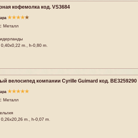
рная кофемолка код. VS3684
★
★
★
★
★
вара
:
Металл
идерланды
0,40x0,22 m., h-0,80 m.
й велосипед компании Сyrille Guimard код. BE3259290
★
★
★
★
★
вара
:
Металл
ельгия
0,26x20,26 m., h-0,07 m.