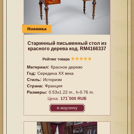
Новинка
Старинный письменный стол из
красного дерева код. RM4166337
★
★
★
★
★
Рейтинг товара
Материал:
Красное дерево
Год:
Середина XX векa
Стиль:
Историзм
Страна:
Франция
Размеры:
0.53x1.22 m., h-0.76 m.
Цена:
171`000 RUB
в корзину