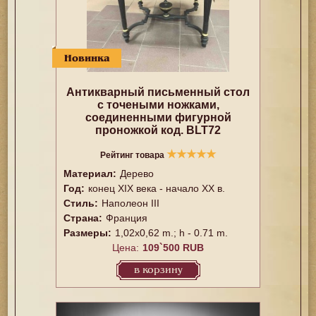
Новинка
Антикварный письменный стол
с точеными ножками,
соединенными фигурной
проножкой код. BLT72
★
★
★
★
★
Рейтинг товара
Материал:
Дерево
Год:
конец XIX века - начало ХХ в.
Стиль:
Наполеон III
Страна:
Франция
Размеры:
1,02х0,62 m.; h - 0.71 m.
Цена:
109`500 RUB
в корзину