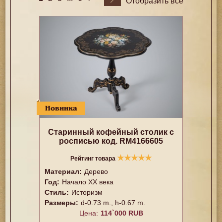
Отобразить все
Новинка
Старинный кофейный столик с
росписью код. RM4166605
★
★
★
★
★
Рейтинг товара
Материал:
Дерево
Год:
Начало XX века
Стиль:
Историзм
Размеры:
d-0.73 m., h-0.67 m.
Цена:
114`000 RUB