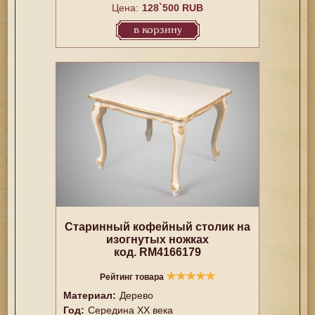
Цена:
128`500 RUB
в корзину
Старинный кофейный столик на
изогнутых ножках
код. RM4166179
★
★
★
★
★
Рейтинг товара
Материал:
Дерево
Год:
Середина XX векa