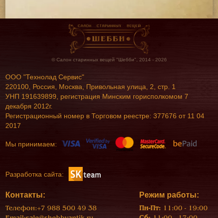
© Салон старинных вещей "Шебби", 2014 - 2026
ООО "Технолад Сервис"
220100, Россия, Москва, Привольная улица, 2, стр. 1
УНП 191639899, регистрация Минским горисполкомом 7
декабря 2012г.
Регистрационный номер в Торговом реестре: 377676 от 11 04
2017
Мы принимаем:
Разработка сайта:
Контакты:
Режим работы:
Телефон:
+7 988 500 49 38
Пн-Пт:
11:00 - 19:00
Email:
sale@shebbyantik.ru
Сб:
11:00 - 17:00