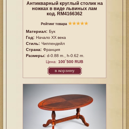
Антикварный круглый столик на
ножках в виде львиных лам
код. RM4166362
★
★
★
★
★
Рейтинг товара
Материал:
Бук
Год:
Начало XX века
Стиль:
Чиппендейл
Страна:
Франция
Размеры:
d-0.88 m., h-0.62 m.
Цена:
100`500 RUB
в корзину