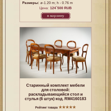
Размеры:
ø-1.20 m; h - 0.76 m
Цена:
124`500 RUB
в корзину
Старинный комплект мебели
для столовой:
раскладывающийся cтол и
стулья (6 штук) код. RM4160183
★
★
★
★
★
Рейтинг товара