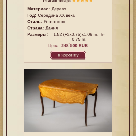
★
★
★
★
★
Рейтинг товара
Материал:
Дерево
Год:
Середина XX векa
Стиль:
Регентство
Страна:
Дания
Размеры:
1.52 (+3x0.75)x1.06 m., h-
0.75 m.
Цена:
248`500 RUB
в корзину