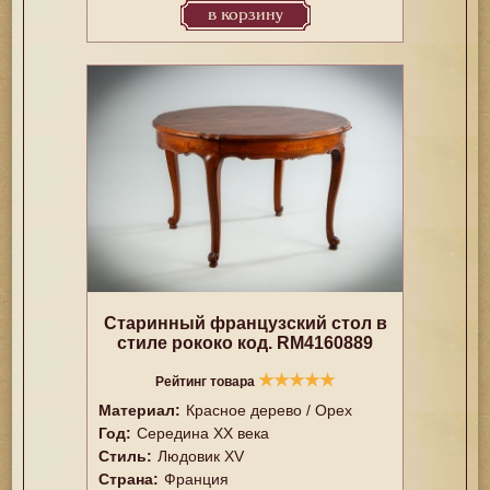
в корзину
Старинный французский стол в
стиле рококо код. RM4160889
★
★
★
★
★
Рейтинг товара
Материал:
Красное дерево / Орех
Год:
Середина XX векa
Стиль:
Людовик XV
Страна:
Франция