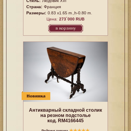
Стиль:
Людовик XVI
Страна:
Франция
Размеры:
0.83 x1.65 m.,h-0.80 m.
Цена:
273`000 RUB
в корзину
Новинка
Антикварный складной столик
на резном подстолье
код. RM4166445
★
★
★
★
★