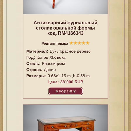
Антикварный журнальный
столик овальной формы
код. RM4166343
★
★
★
★
★
Рейтинг товара
Материал:
Бук / Красное дерево
Год:
Конец XIX века
Стиль:
Классицизм
Страна:
Дания
Размеры:
0.68x1.15 m.,h-0.58 m.
Цена:
38`000 RUB
в корзину