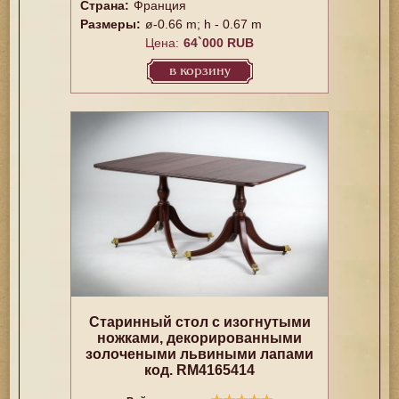
Страна:
Франция
Размеры:
ø-0.66 m; h - 0.67 m
Цена:
64`000 RUB
в корзину
Старинный стол с изогнутыми
ножками, декорированными
золочеными львиными лапами
код. RM4165414