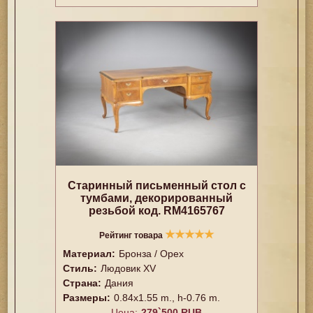
Старинный письменный стол с
тумбами, декорированный
резьбой код. RM4165767
★
★
★
★
★
Рейтинг товара
Материал:
Бронза / Орех
Стиль:
Людовик XV
Страна:
Дания
Размеры:
0.84x1.55 m., h-0.76 m.
Цена:
279`500 RUB