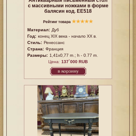
Антикварный письменный стол
с массивными ножками в форме
балясин код. EE518
★
★
★
★
★
Рейтинг товара
Материал:
Дуб
Год:
конец XIX века - начало ХХ в.
Стиль:
Ренессанс
Страна:
Франция
Размеры:
1,41х0,77 m.; h - 0.77 m.
Цена:
137`000 RUB
в корзину