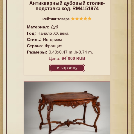
Антикварный дубовый столик-
подставка код. RM4151974
★
★
★
★
★
Рейтинг товара
Материал:
Дуб
Год:
Начало XX века
Стиль:
Историзм
Страна:
Франция
Размеры:
0.49x0.47 m.,h-0.74 m.
Цена:
64`000 RUB
в корзину