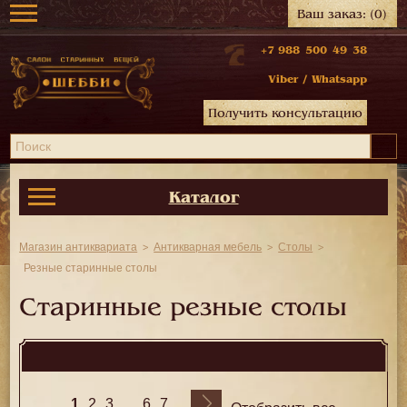
Ваш заказ:
(0)
+7 988 500 49 38
Viber
/
Whatsapp
Получить консультацию
Каталог
Магазин антиквариата
Антикварная мебель
Столы
Резные старинные столы
Старинные резные столы
1
...
2
3
6
7