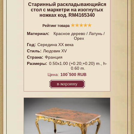
Старинный раскладывающийся
стол с маркетри на изогнутых
ножках код. RM4165340
★
★
★
★
★
Рейтинг товара
Материал:
Красное дерево / Латунь /
Орех
Год:
Середина XX векa
Стиль:
Людовик XV
Страна:
Франция
Размеры:
0.50x1.00 (+0.20;+0.20) m., h-
0.60 m.
Цена:
100`500 RUB
в корзину