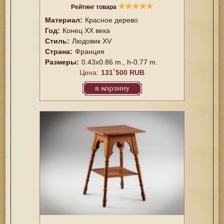
★
★
★
★
★
Рейтинг товара
Материал:
Красное дерево
Год:
Конец XX векa
Стиль:
Людовик XV
Страна:
Франция
Размеры:
0.43x0.86 m., h-0.77 m.
Цена:
131`500 RUB
в корзину