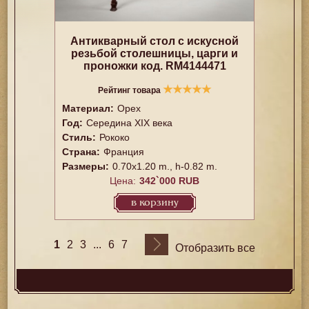
Антикварный стол с искусной
резьбой столешницы, царги и
проножки код. RM4144471
★
★
★
★
★
Рейтинг товара
Материал:
Орех
Год:
Середина XIX века
Стиль:
Рококо
Страна:
Франция
Размеры:
0.70x1.20 m., h-0.82 m.
Цена:
342`000 RUB
в корзину
1
...
2
3
6
7
Отобразить все