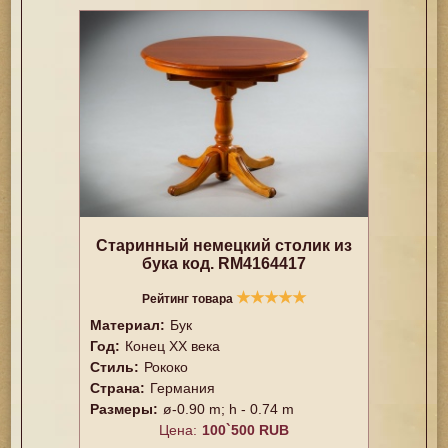
Старинный немецкий столик из
бука код. RM4164417
★
★
★
★
★
Рейтинг товара
Материал:
Бук
Год:
Конец XX векa
Стиль:
Рококо
Страна:
Германия
Размеры:
ø-0.90 m; h - 0.74 m
Цена:
100`500 RUB