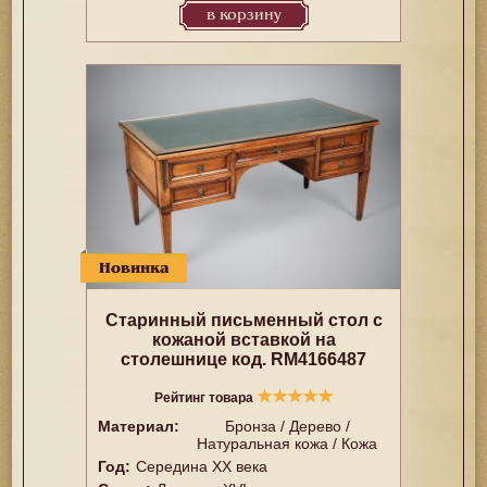
в корзину
Новинка
Старинный письменный стол с
кожаной вставкой на
столешнице код. RM4166487
★
★
★
★
★
Рейтинг товара
Материал:
Бронза / Дерево /
Натуральная кожа / Кожа
Год:
Середина XX векa