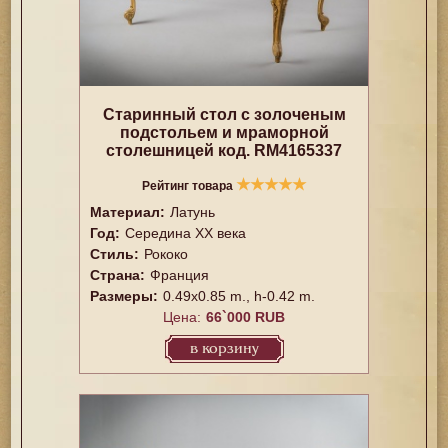
Старинный стол с золоченым
подстольем и мраморной
столешницей код. RM4165337
★
★
★
★
★
Рейтинг товара
Материал:
Латунь
Год:
Середина XX векa
Стиль:
Рококо
Страна:
Франция
Размеры:
0.49x0.85 m., h-0.42 m.
Цена:
66`000 RUB
в корзину