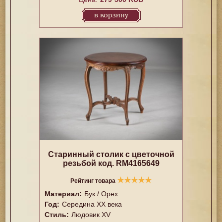
в корзину
Старинный столик с цветочной
резьбой код. RM4165649
★
★
★
★
★
Рейтинг товара
Материал:
Бук / Орех
Год:
Середина XX векa
Стиль:
Людовик XV