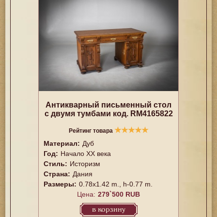
Антикварный письменный стол
с двумя тумбами код. RM4165822
★
★
★
★
★
Рейтинг товара
Материал:
Дуб
Год:
Начало XX века
Стиль:
Историзм
Страна:
Дания
Размеры:
0.78x1.42 m., h-0.77 m.
Цена:
279`500 RUB
в корзину