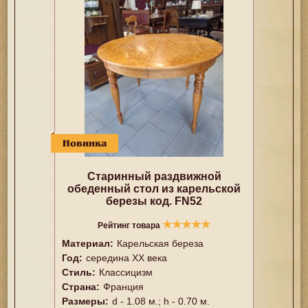
Новинка
Старинный раздвижной
обеденный стол из карельской
березы код. FN52
★
★
★
★
★
Рейтинг товара
Материал:
Карельская береза
Год:
cередина ХХ века
Стиль:
Классицизм
Страна:
Франция
Размеры:
d - 1.08 м.; h - 0.70 м.