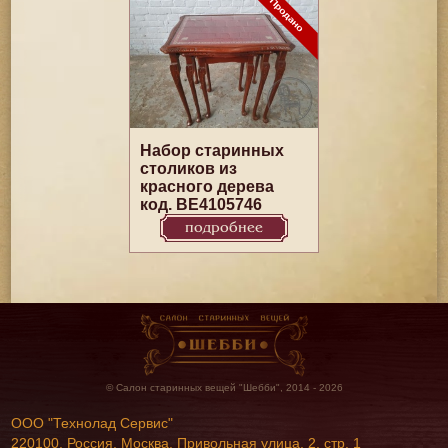
Набор старинных
столиков из
красного дерева
код. BE4105746
подробнее
© Салон старинных вещей "Шебби", 2014 - 2026
ООО "Технолад Сервис"
220100, Россия, Москва, Привольная улица, 2, стр. 1