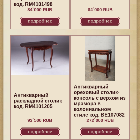
код. RM4101498
84`000 RUB
64`000 RUB
подробнее
подробнее
Антикварный
ореховый столик-
Антикварный
консоль с верхом из
раскладной столик
мрамора в
код. RM4101205
колониальном
стиле код. BE107082
93`500 RUB
272`000 RUB
подробнее
подробнее