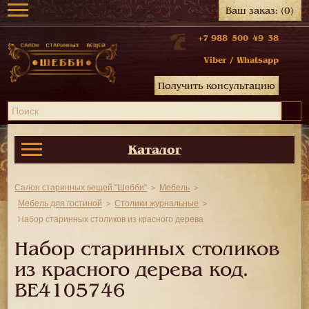
Ваш заказ:
(0)
+7 988 500 49 38
Viber
/
Whatsapp
Получить консультацию
Каталог
Салон старинных вещей "Шебби"
Мебель
Мебель для гостиной
Столики журнальные
Набор старинных столиков из красного дерева
Набор старинных столиков
из красного дерева код.
BE4105746