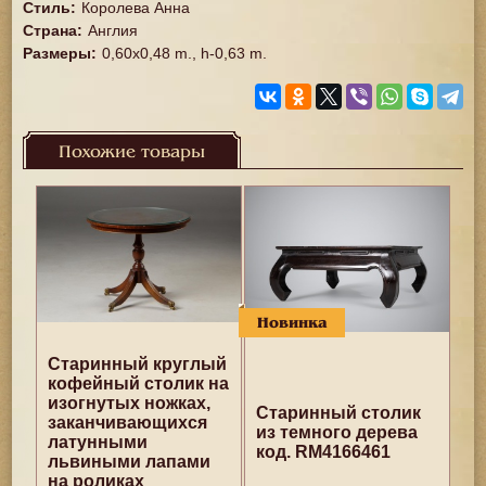
Стиль
:
Королева Анна
Страна
:
Англия
Размеры
:
0,60x0,48 m., h-0,63 m.
Похожие товары
Новинка
Старинный круглый
кофейный столик на
изогнутых ножках,
Старинный столик
заканчивающихся
из темного дерева
латунными
код. RM4166461
львиными лапами
на роликах