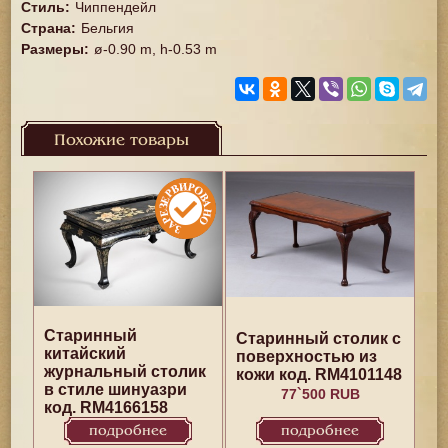
Стиль
:
Чиппендейл
Страна
:
Бельгия
Размеры
:
ø-0.90 m, h-0.53 m
Похожие товары
Старинный
Старинный столик с
китайский
поверхностью из
журнальный столик
кожи код. RM4101148
в стиле шинуазри
77`500 RUB
код. RM4166158
подробнее
подробнее