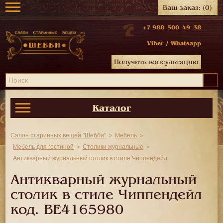
Ваш заказ:
(0)
+7 988 500 49 38
Viber
/
Whatsapp
Получить консультацию
Каталог
Салон старинных вещей "Шебби"
Мебель
Мебель для гостиной
Столики журнальные
Антикварный журнальный столик в стиле Чиппендейл
Антикварный журнальный
столик в стиле Чиппендейл
код.
BE4165980