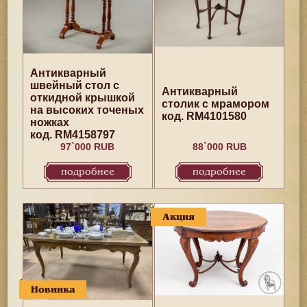
Антикварный
швейный стол с
Антикварный
откидной крышкой
столик с мрамором
на высоких точеных
код. RM4101580
ножках
код. RM4158797
97`000 RUB
88`000 RUB
подробнее
подробнее
Акция
Новинка