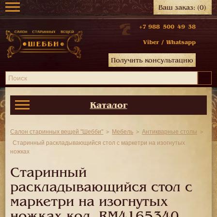
Ваш заказ:
(0)
+7 988 500 49 38
Viber
/
Whatsapp
Получить консультацию
Каталог
Салон старинных вещей "Шебби"
Мебель
Антикварные столы
Старинный раскладывающийся стол с маркетри на изогнутых
ножках
Старинный
раскладывающийся стол с
маркетри на изогнутых
ножках код.
RM4165340