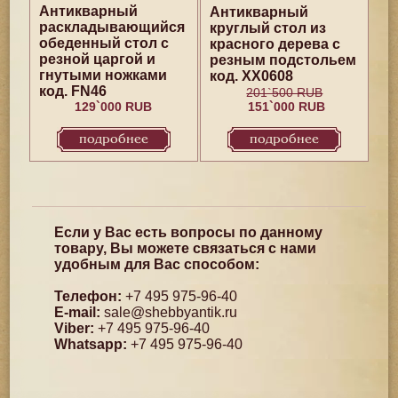
Антикварный
Антикварный
раскладывающийся
круглый стол из
обеденный стол с
красного дерева с
резной царгой и
резным подстольем
гнутыми ножками
код. XX0608
код. FN46
201`500 RUB
129`000 RUB
151`000 RUB
подробнее
подробнее
Если у Вас есть вопросы по данному
товару, Вы можете связаться с нами
удобным для Вас способом:
Телефон:
+7 495 975-96-40
E-mail:
sale@shebbyantik.ru
Viber:
+7 495 975-96-40
Whatsapp:
+7 495 975-96-40