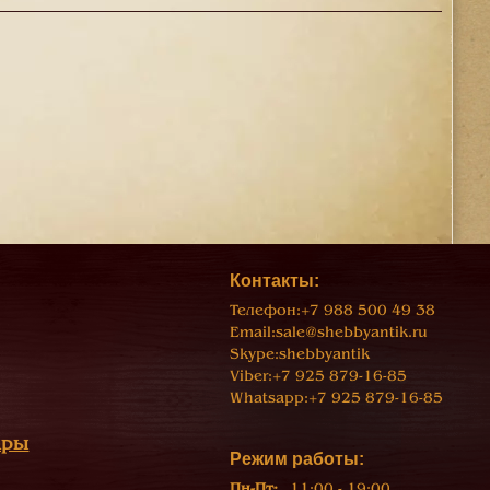
Контакты:
Телефон:
+7 988 500 49 38
Email:
sale@shebbyantik.ru
Skype:
shebbyantik
Viber:
+7 925 879-16-85
Whatsapp:
+7 925 879-16-85
ары
Режим работы:
Пн-Пт:
11:00 - 19:00