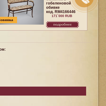
гобеленовой
обивке
код. RM4166446
171`000 RUB
Новинка
подробнее
ом: