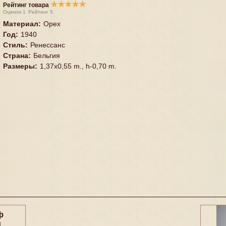
★
★
★
★
★
Рейтинг товара
Оценок
1
Рейтинг
5
Материал
:
Орех
Год
:
1940
Стиль
:
Ренессанс
Страна
:
Бельгия
Размеры
:
1,37x0,55 m., h-0,70 m.
ф
й