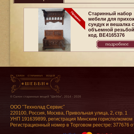
Старинный набор
мебели для прихо
сундук и вешалка 
объемной резьбо
код. BE4165376
подробнее
© Салон старинных вещей "Шебби", 2014 - 2026
ООО "Технолад Сервис"
220100, Россия, Москва, Привольная улица, 2, стр. 1
УНП 191639899, регистрация Минским горисполкомом 7
Регистрационный номер в Торговом реестре: 377676 от