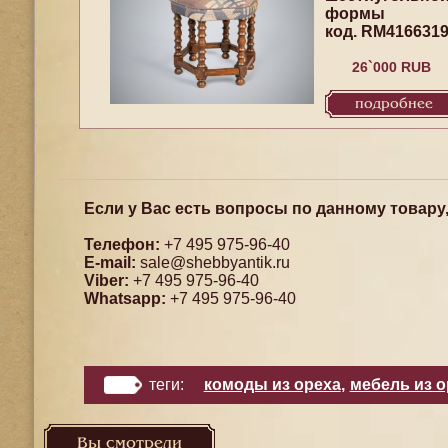
формы
код. RM416631
26`000 RUB
подробнее
Если у Вас есть вопросы по данному товару
Телефон:
+7 495 975-96-40
E-mail:
sale@shebbyantik.ru
Viber:
+7 495 975-96-40
Whatsapp:
+7 495 975-96-40
теги:
комоды из ореха
,
мебель из о
Вы смотрели