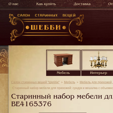
О нас
Как купить
Доставка
От
Мебель
Интерьер
Салон старинных вещей "Шебби"
Мебель
Мебель для прихожей,
Старинный набор мебели для прихожей: сундук и вешалка с объемн
Старинный набор мебели для
BE4165376