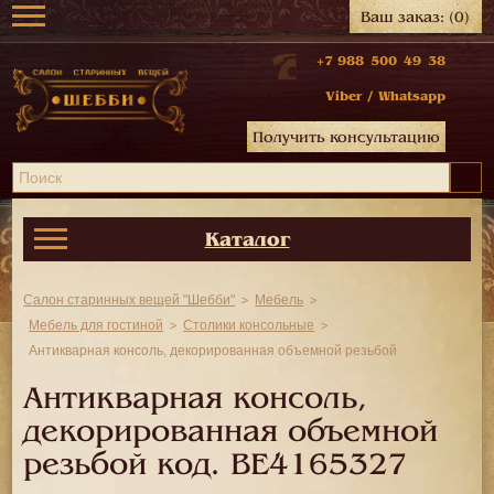
Ваш заказ:
(0)
+7 988 500 49 38
Viber
/
Whatsapp
Получить консультацию
Каталог
Салон старинных вещей "Шебби"
Мебель
Мебель для гостиной
Столики консольные
Антикварная консоль, декорированная объемной резьбой
Антикварная консоль,
декорированная объемной
резьбой код.
BE4165327