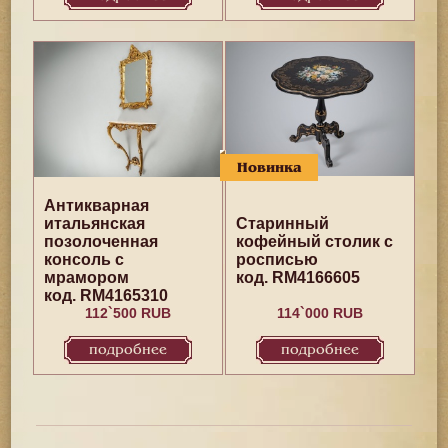
Новинка
Антикварная
итальянская
Старинный
позолоченная
кофейный столик с
консоль с
росписью
мрамором
код. RM4166605
код. RM4165310
112`500 RUB
114`000 RUB
подробнее
подробнее