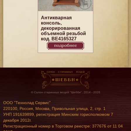
Антикварная
консоль,
декорированная
объемной резьбой
код. BE4165327
подробнее
© Салон старинных вещей "Шебби", 2014 - 2026
ООО "Технолад Сервис"
220100, Россия, Москва, Привольная улица, 2, стр. 1
УНП 191639899, регистрация Минским горисполкомом 7
декабря 2012г.
Регистрационный номер в Торговом реестре: 377676 от 11 04