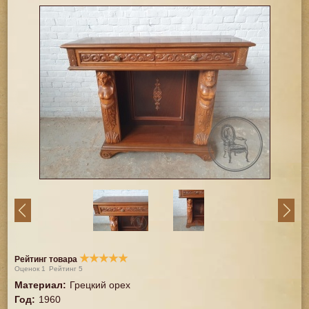
★
★
★
★
★
Рейтинг товара
Оценок
1
Рейтинг
5
Материал
:
Грецкий орех
Год
:
1960