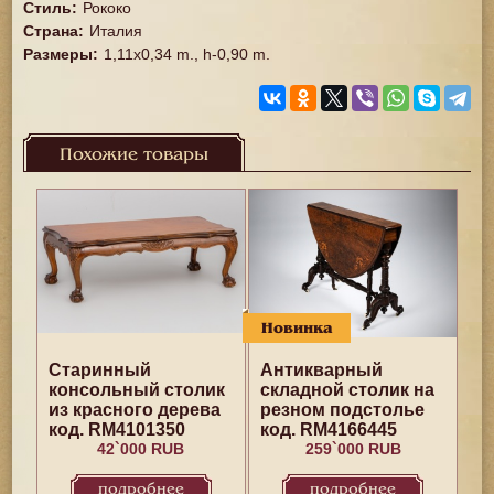
Стиль
:
Рококо
Страна
:
Италия
Размеры
:
1,11x0,34 m., h-0,90 m.
Похожие товары
Новинка
Старинный
Антикварный
консольный столик
складной столик на
из красного дерева
резном подстолье
код. RM4101350
код. RM4166445
42`000 RUB
259`000 RUB
подробнее
подробнее