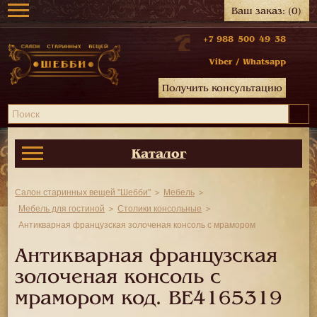
Ваш заказ:
(0)
+7 988 500 49 38
Viber
/
Whatsapp
Получить консультацию
Каталог
Салон старинных вещей "Шебби"
Мебель
Мебель для гостиной
Столики консольные
Антикварная французская золоченая консоль с мрамором
Антикварная французская
золоченая консоль с
мрамором код.
BE4165319