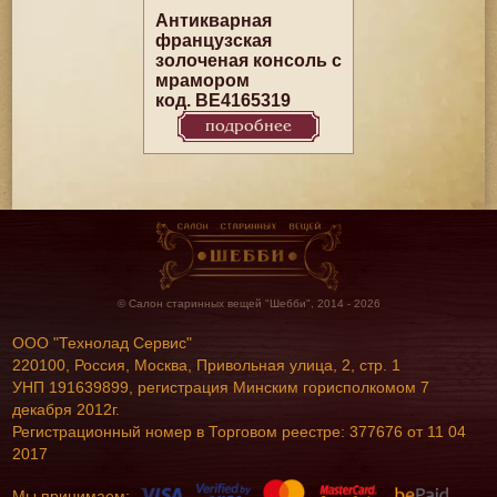
Антикварная
французская
золоченая консоль с
мрамором
код. BE4165319
подробнее
© Салон старинных вещей "Шебби", 2014 - 2026
ООО "Технолад Сервис"
220100, Россия, Москва, Привольная улица, 2, стр. 1
УНП 191639899, регистрация Минским горисполкомом 7
декабря 2012г.
Регистрационный номер в Торговом реестре: 377676 от 11 04
2017
Мы принимаем: