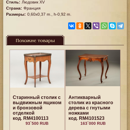
Стиль
:
Людовик XV
Страна
:
Франция
Размеры
:
0,60x0,37 m., h-0,92 m.
Похожие товары
Старинный столик с
Антикварный
выдвижным ящиком
столик из красного
и бронзовой
дерева с гнутыми
отделкой
ножками
код. RM4100113
код. RM4101523
93`500 RUB
163`000 RUB