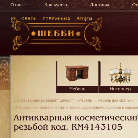
О нас
Как купить
Доставка
От
Мебель
Интерьер
Салон старинных вещей "Шебби"
Мебель
Мебель для спальни
Антикварный косметический столик с выдвижными ящиками и зеркал
Антикварный косметический
резьбой код.
RM4143105