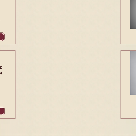
8
с
и