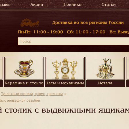
зывы
Акции
Новинки
Статьи
Доставка во все регионы России
Пн-Пт:
11:00 - 19:00
Сб:
11:00 - 17:00
Вс:
Выхо
Керамика и стекло
Часы и механизмы
Металл
Туалетные столики, трюмо, трельяжи
ом с рельефной резьбой
 столик с выдвижными ящикам