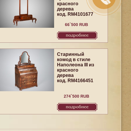
красного
дерева
код. RM4101677
66`500 RUB
подробнее
Старинный
комод в стиле
Наполеона III из
красного
дерева
код. RM4166451
274`500 RUB
подробнее