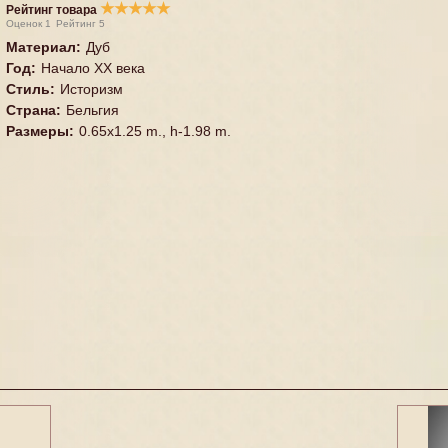
★
★
★
★
★
Рейтинг товара
Оценок
1
Рейтинг
5
Материал
:
Дуб
Год
:
Начало XX века
Стиль
:
Историзм
Страна
:
Бельгия
Размеры
:
0.65x1.25 m., h-1.98 m.