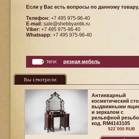
Если у Вас есть вопросы по данному товару
Телефон:
+7 495 975-96-40
E-mail:
sale@shebbyantik.ru
Viber:
+7 495 975-96-40
Whatsapp:
+7 495 975-96-40
теги:
резная мебель
Вы смотрели
Антикварный
косметический сто
выдвижными ящи
и зеркалом с
рельефной резьб
код. RM4143105
522`000 RUB