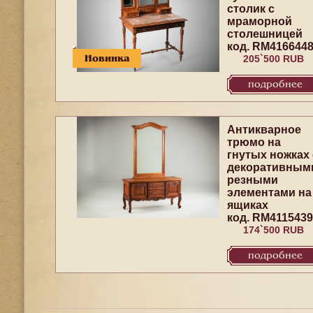
столик с
мраморной
столешницей
код. RM416644
Новинка
205`500 RUB
подробнее
Антикварное
трюмо на
гнутых ножках 
декоративным
резными
элементами на
ящиках
код. RM4115439
174`500 RUB
подробнее