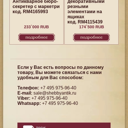
Антикварное бюро-
декоративными
секретер с маркетри
резными
код. RM4165993
элементами на
ящиках
код. RM4115439
233`000 RUB
174`500 RUB
подробнее
подробнее
Если у Вас есть вопросы по данному
товару, Вы можете связаться с нами
удобным для Вас способом:
Телефон:
+7 495 975-96-40
E-mail:
sale@shebbyantik.ru
Viber:
+7 495 975-96-40
Whatsapp:
+7 495 975-96-40
теги: