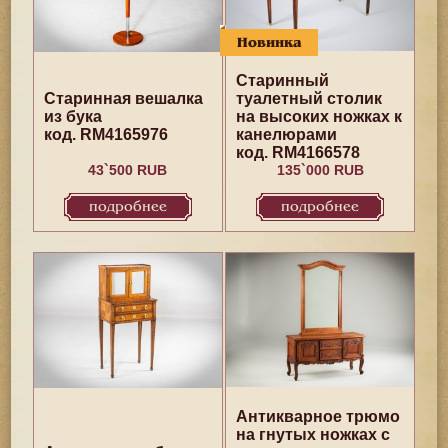
Новинка
Старинный
Старинная вешалка
туалетный столик
из бука
на высоких ножках к
код. RM4165976
канелюрами
код. RM4166578
43`500 RUB
135`000 RUB
подробнее
подробнее
Антикварное трюмо
на гнутых ножках с