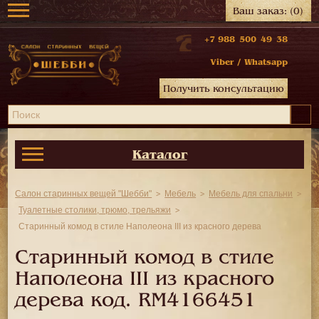
Ваш заказ:
(0)
+7 988 500 49 38
Viber
/
Whatsapp
Получить консультацию
Каталог
Салон старинных вещей "Шебби"
Мебель
Мебель для спальни
Туалетные столики, трюмо, трельяжи
Старинный комод в стиле Наполеона III из красного дерева
Старинный комод в стиле
Наполеона III из красного
дерева код.
RM4166451