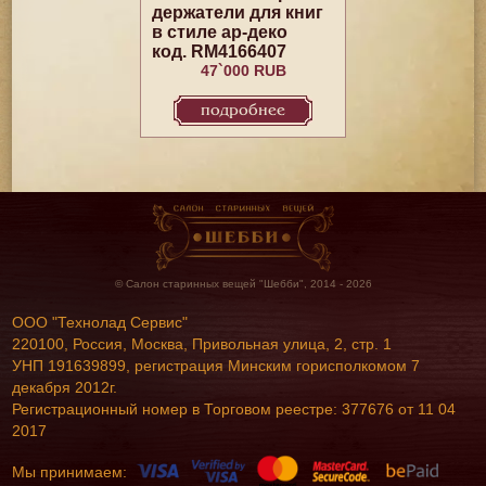
держатели для книг
в стиле ар-деко
код. RM4166407
47`000 RUB
подробнее
© Салон старинных вещей "Шебби", 2014 - 2026
ООО "Технолад Сервис"
220100, Россия, Москва, Привольная улица, 2, стр. 1
УНП 191639899, регистрация Минским горисполкомом 7
декабря 2012г.
Регистрационный номер в Торговом реестре: 377676 от 11 04
2017
Мы принимаем: