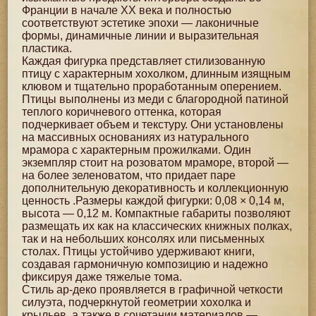
Франции в начале XX века и полностью
соответствуют эстетике эпохи — лаконичные
формы, динамичные линии и выразительная
пластика.
Каждая фигурка представляет стилизованную
птицу с характерным хохолком, длинным изящным
клювом и тщательно проработанным оперением.
Птицы выполнены из меди с благородной патиной
теплого коричневого оттенка, которая
подчеркивает объем и текстуру. Они установлены
на массивных основаниях из натурального
мрамора с характерным прожилками. Один
экземпляр стоит на розоватом мраморе, второй —
на более зеленоватом, что придает паре
дополнительную декоративность и коллекционную
ценность .Размеры каждой фигурки: 0,08 × 0,14 м,
высота — 0,12 м. Компактные габариты позволяют
размещать их как на классических книжных полках,
так и на небольших консолях или письменных
столах. Птицы устойчиво удерживают книги,
создавая гармоничную композицию и надежно
фиксируя даже тяжелые тома.
Стиль ар-деко проявляется в графичной четкости
силуэта, подчеркнутой геометрии хохолка и
крыльев, а также в сочетании материалов —