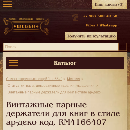
Ваш заказ:
(0)
+7 988 500 49 38
Viber
/
Whatsapp
Получить консультацию
Каталог
Салон старинных вещей "Шебби"
Металл
Статуэтки, вазы, декоративные изделия, украшения
Винтажные парные держатели для книг в стиле ар-деко
Винтажные парные
держатели для книг в стиле
ар-деко код.
RM4166407