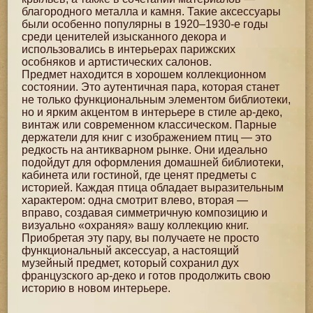
благородного металла и камня. Такие аксессуары
были особенно популярны в 1920–1930-е годы
среди ценителей изысканного декора и
использовались в интерьерах парижских
особняков и артистических салонов.
Предмет находится в хорошем коллекционном
состоянии. Это аутентичная пара, которая станет
не только функциональным элементом библиотеки,
но и ярким акцентом в интерьере в стиле ар-деко,
винтаж или современном классическом. Парные
держатели для книг с изображением птиц — это
редкость на антикварном рынке. Они идеально
подойдут для оформления домашней библиотеки,
кабинета или гостиной, где ценят предметы с
историей. Каждая птица обладает выразительным
характером: одна смотрит влево, вторая —
вправо, создавая симметричную композицию и
визуально «охраняя» вашу коллекцию книг.
Приобретая эту пару, вы получаете не просто
функциональный аксессуар, а настоящий
музейный предмет, который сохранил дух
французского ар-деко и готов продолжить свою
историю в новом интерьере.