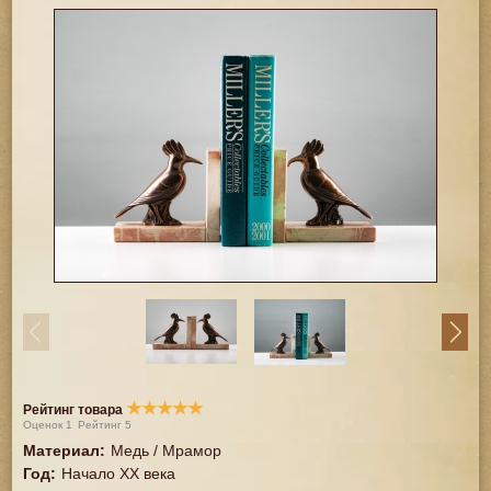
★
★
★
★
★
Рейтинг товара
Оценок
1
Рейтинг
5
Материал
:
Медь / Мрамор
Год
:
Начало XX века