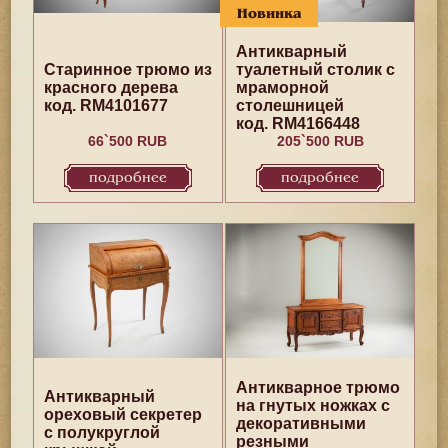
Новинка
Антикварный
Старинное трюмо из
туалетный столик с
красного дерева
мраморной
код. RM4101677
столешницей
код. RM4166448
66`500 RUB
205`500 RUB
подробнее
подробнее
Антикварное трюмо
Антикварный
на гнутых ножках с
ореховый секретер
декоративными
с полукруглой
резными