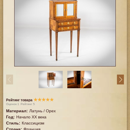
★
★
★
★
★
Рейтинг товара
Оценок
1
Рейтинг
5
Материал
:
Латунь / Орех
Год
:
Начало XX века
Стиль
:
Классицизм
Страна
:
Франция