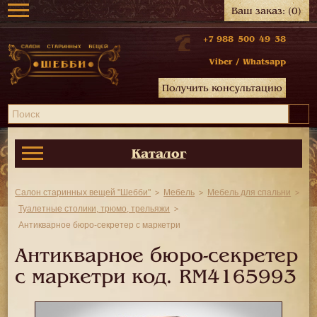
Ваш заказ:
(0)
+7 988 500 49 38
Viber
/
Whatsapp
Получить консультацию
Каталог
Салон старинных вещей "Шебби"
Мебель
Мебель для спальни
Туалетные столики, трюмо, трельяжи
Антикварное бюро-секретер с маркетри
Антикварное бюро-секретер
с маркетри код.
RM4165993