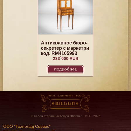
Антикварное бюро-
секретер с маркетри
код. RM4165993
233`000 RUB
подробнее
© Салон старинных вещей "Шебби", 2014 - 2026
ООО "Технолад Сервис"