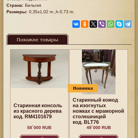
Страна
:
Бельгия
Размеры
:
0,35x1,02 m.,h-0,73 m.
Похожие товары
Новинка
Старинный комод
Старинная консоль
на изогнутых
из красного дерева
ножках с мраморной
код. RM4101679
столешницей
код. BLT76
58`000 RUB
49`000 RUB