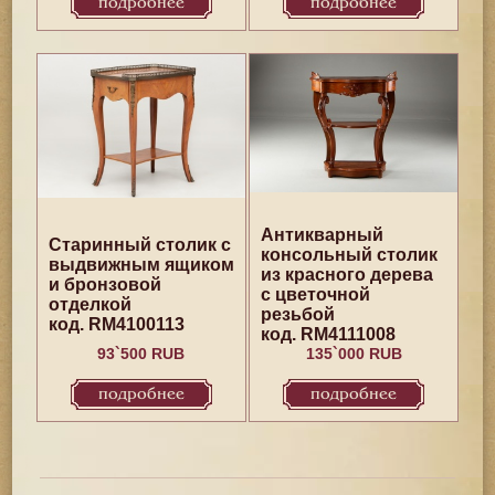
подробнее
подробнее
Антикварный
Старинный столик с
консольный столик
выдвижным ящиком
из красного дерева
и бронзовой
с цветочной
отделкой
резьбой
код. RM4100113
код. RM4111008
93`500 RUB
135`000 RUB
подробнее
подробнее