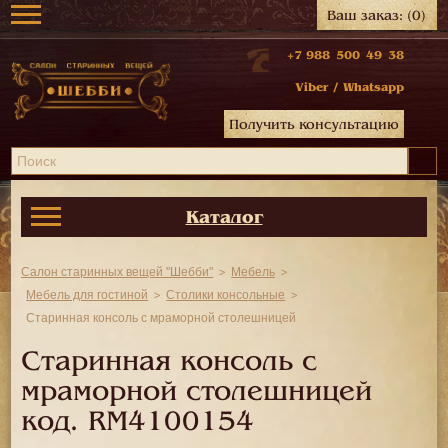
Ваш заказ:
(0)
+7 988 500 49 38
Viber
/
Whatsapp
Получить консультацию
Каталог
Салон старинных вещей "Шебби"
Мебель
Мебель для гостиной
Столики консольные
Старинная консоль с мраморной столешницей
Старинная консоль с
мраморной столешницей
код.
RM4100154