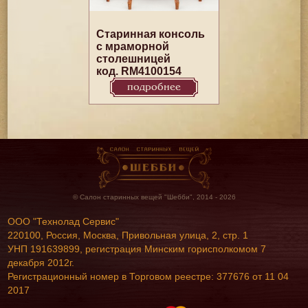
Старинная консоль
с мраморной
столешницей
код. RM4100154
подробнее
© Салон старинных вещей "Шебби", 2014 - 2026
ООО "Технолад Сервис"
220100, Россия, Москва, Привольная улица, 2, стр. 1
УНП 191639899, регистрация Минским горисполкомом 7
декабря 2012г.
Регистрационный номер в Торговом реестре: 377676 от 11 04
2017