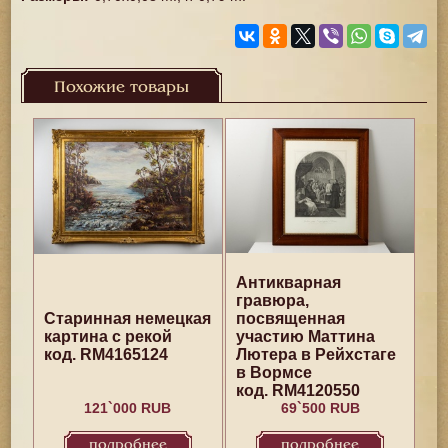
Похожие товары
Антикварная
гравюра,
Старинная немецкая
посвященная
картина с рекой
участию Маттина
код. RM4165124
Лютера в Рейхстаге
в Вормсе
код. RM4120550
121`000 RUB
69`500 RUB
подробнее
подробнее