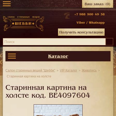
Ваш заказ:
(0)
+7 988 500 49 38
Viber
/
Whatsapp
Получить консультацию
Каталог
Салон старинных вещей "Шебби"
VIP Каталог
Живопись
Старинная картина на холсте
Старинная картина на
холсте код.
BE4097604