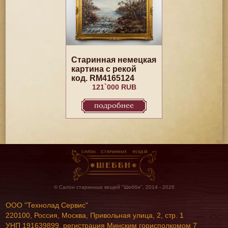
Старинная немецкая
картина с рекой
код. RM4165124
121`000 RUB
подробнее
© Салон старинных вещей "Шебби", 2014 - 2026
ООО "Технолад Сервис"
220100, Россия, Москва, Привольная улица, 2, стр. 1
УНП 191639899, регистрация Минским горисполкомом 7