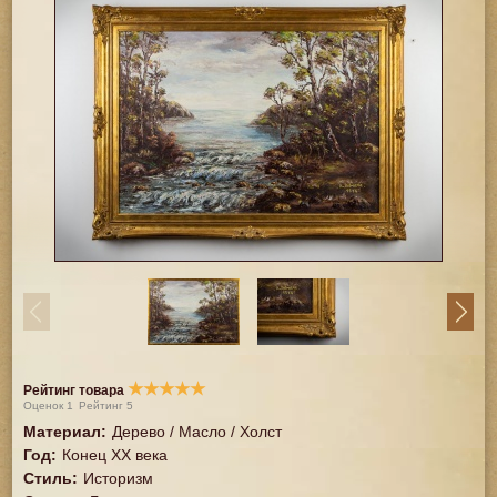
★
★
★
★
★
Рейтинг товара
Оценок
1
Рейтинг
5
Материал
:
Дерево / Масло / Холст
Год
:
Конец XX векa
Стиль
:
Историзм