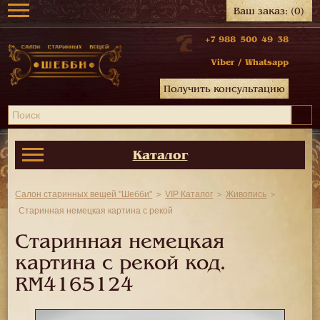
Ваш заказ:
(0)
+7 988 500 49 38
Viber
/
Whatsapp
Получить консультацию
Каталог
Салон старинных вещей "Шебби"
VIP Каталог
Живопись
Старинная немецкая картина с рекой
Старинная немецкая
картина с рекой код.
RM4165124