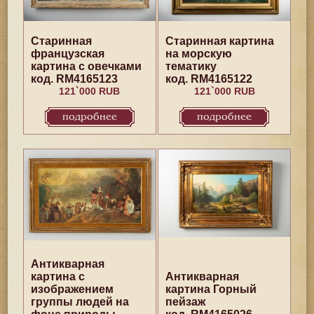
Старинная
Старинная картина
французская
на морскую
картина с овечками
тематику
код. RM4165123
код. RM4165122
121`000 RUB
121`000 RUB
подробнее
подробнее
Антикварная
картина с
Антикварная
изображением
картина Горный
группы людей на
пейзаж