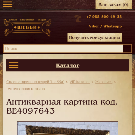
Ваш заказ:
(0)
+7 988 500 49 38
Viber
/
Whatsapp
Получить консультацию
Каталог
Салон старинных вещей "Шебби"
VIP Каталог
Живопись
Антикварная картина
Антикварная картина код.
BE4097643