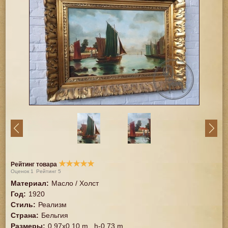
★
★
★
★
★
Рейтинг товара
Оценок
1
Рейтинг
5
Материал
:
Масло / Холст
Год
:
1920
Стиль
:
Реализм
Страна
:
Бельгия
Размеры
:
0,97x0,10 m., h-0,73 m.