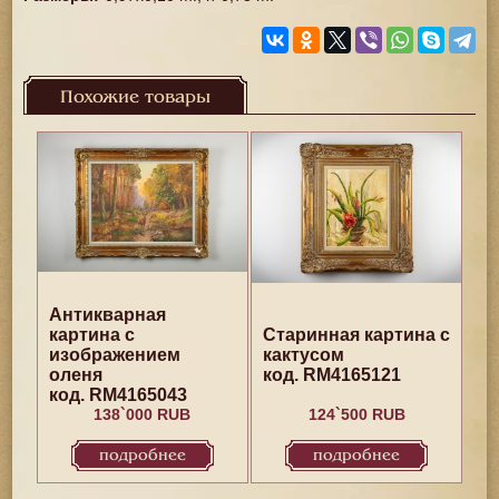
Похожие товары
Антикварная
картина с
Старинная картина с
изображением
кактусом
оленя
код. RM4165121
код. RM4165043
138`000 RUB
124`500 RUB
подробнее
подробнее