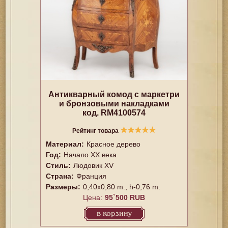
Антикварный комод с маркетри
и бронзовыми накладками
код. RM4100574
★
★
★
★
★
Рейтинг товара
Материал:
Красное дерево
Год:
Начало XX векa
Стиль:
Людовик XV
Страна:
Франция
Размеры:
0,40x0,80 m., h-0,76 m.
Цена:
95`500 RUB
в корзину