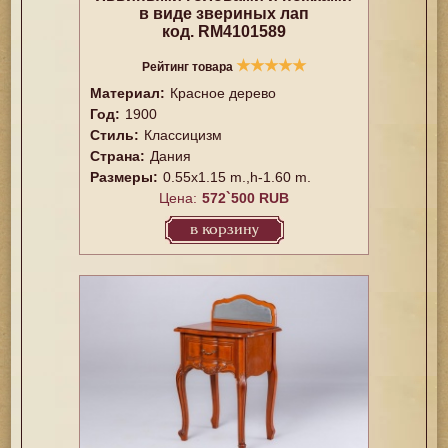
в виде звериных лап
код. RM4101589
★
★
★
★
★
Рейтинг товара
Материал:
Красное дерево
Год:
1900
Стиль:
Классицизм
Страна:
Дания
Размеры:
0.55x1.15 m.,h-1.60 m.
Цена:
572`500 RUB
в корзину