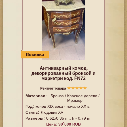
Новинка
Антикварный комод,
декорированный бронзой и
маркетри код. FN72
★
★
★
★
★
Рейтинг товара
Материал:
Бронза / Красное дерево /
Мрамор
Год:
конец XIX века - начало ХХ в.
Стиль:
Людовик XV
Размеры:
0,62х0,35 m.; h - 0.79 m.
Цена:
99`000 RUB