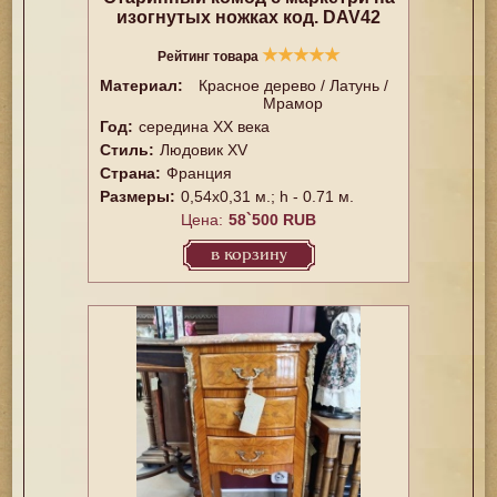
изогнутых ножках код. DAV42
★
★
★
★
★
Рейтинг товара
Материал:
Красное дерево / Латунь /
Мрамор
Год:
cередина ХХ века
Стиль:
Людовик XV
Страна:
Франция
Размеры:
0,54х0,31 м.; h - 0.71 м.
Цена:
58`500 RUB
в корзину