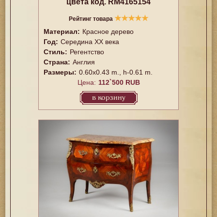
цвета код. RM4165154
★
★
★
★
★
Рейтинг товара
Материал:
Красное дерево
Год:
Середина XX векa
Стиль:
Регентство
Страна:
Англия
Размеры:
0.60x0.43 m., h-0.61 m.
Цена:
112`500 RUB
в корзину