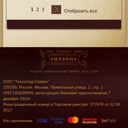
1
2
3
Отобразить все
© Салон старинных вещей "Шебби", 2014 - 2026
ООО "Технолад Сервис"
220100, Россия, Москва, Привольная улица, 2, стр. 1
УНП 191639899, регистрация Минским горисполкомом 7
декабря 2012г.
Регистрационный номер в Торговом реестре: 377676 от 11 04
2017
Мы принимаем: