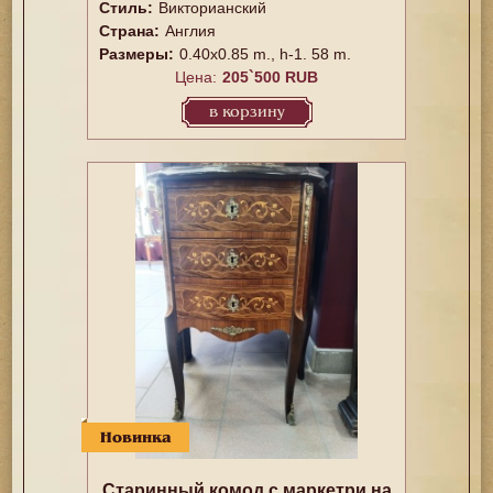
Стиль:
Викторианский
Страна:
Англия
Размеры:
0.40x0.85 m., h-1. 58 m.
Цена:
205`500 RUB
в корзину
Новинка
Старинный комод с маркетри на