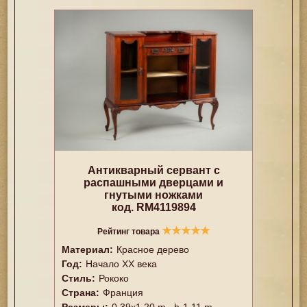
Антикварный сервант с
распашными дверцами и
гнутыми ножками
код. RM4119894
★
★
★
★
★
Рейтинг товара
Материал:
Красное дерево
Год:
Начало XX века
Стиль:
Рококо
Страна:
Франция
Размеры:
0.39x1.20 m., h-1.11 m.