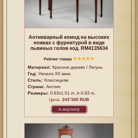
Антикварный комод на высоких
ножках с фурнитурой в виде
львиных голов код. RM4135634
★
★
★
★
★
Рейтинг товара
Материал:
Красное дерево / Латунь
Год:
Начало XX векa
Стиль:
Классицизм
Страна:
Англия
Размеры:
0.63x1.51 m.,h-0.83 m.
Цена:
243`500 RUB
в корзину