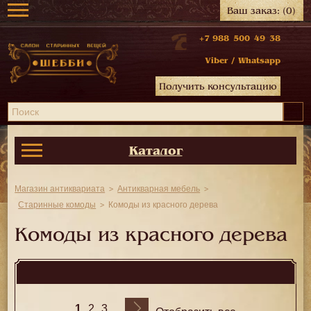
Ваш заказ:
(0)
+7 988 500 49 38
Viber
/
Whatsapp
Получить консультацию
Каталог
Магазин антиквариата
Антикварная мебель
Старинные комоды
Комоды из красного дерева
Комоды из красного дерева
1
2
3