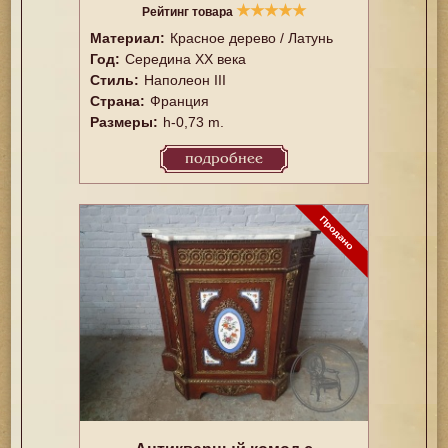
★
★
★
★
★
Рейтинг товара
Материал:
Красное дерево / Латунь
Год:
Середина XX векa
Стиль:
Наполеон III
Страна:
Франция
Размеры:
h-0,73 m.
подробнее