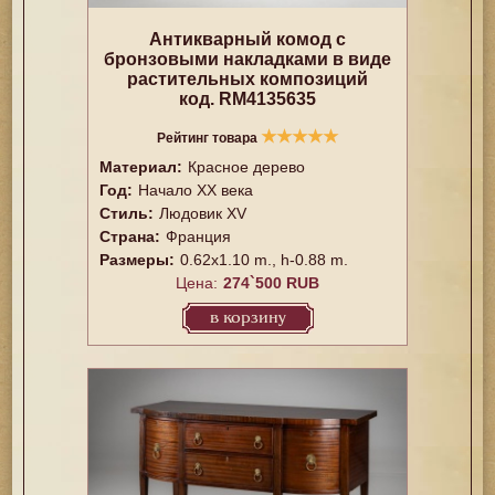
Антикварный комод с
бронзовыми накладками в виде
растительных композиций
код. RM4135635
★
★
★
★
★
Рейтинг товара
Материал:
Красное дерево
Год:
Начало XX века
Стиль:
Людовик XV
Страна:
Франция
Размеры:
0.62x1.10 m., h-0.88 m.
Цена:
274`500 RUB
в корзину