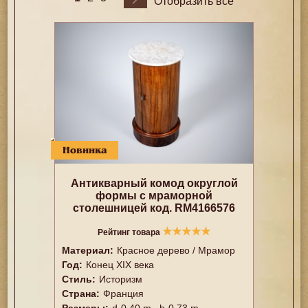
Отобразить все
Новинка
Антикварный комод округлой
формы с мраморной
столешницей код. RM4166576
★
★
★
★
★
Рейтинг товара
Материал:
Красное дерево / Мрамор
Год:
Конец XIX века
Стиль:
Историзм
Страна:
Франция