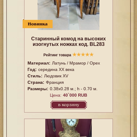
Новинка
Старинный комод на высоких
изогнутых ножках код. BL283
★
★
★
★
★
Рейтинг товара
Материал:
Латунь / Мрамор / Орех
Год:
cередина ХХ века
Стиль:
Людовик XV
Страна:
Франция
Размеры:
0.38х0.28 м.; h - 0.70 м.
Цена:
40`000 RUB
в корзину