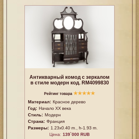
Антикварный комод с зеркалом
в стиле модерн код. RM4099830
★
★
★
★
★
Рейтинг товара
Материал:
Красное дерево
Год:
Начало XX века
Стиль:
Модерн
Страна:
Франция
Размеры:
1.23x0.40 m., h-1.93 m.
Цена:
139`000 RUB