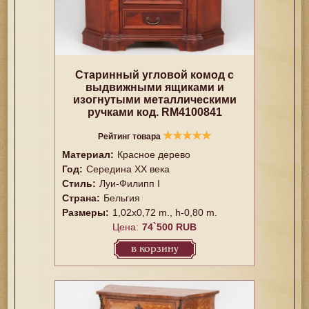
Старинный угловой комод с
выдвижными ящиками и
изогнутыми металлическими
ручками код. RM4100841
★
★
★
★
★
Рейтинг товара
Материал:
Красное дерево
Год:
Середина XX векa
Стиль:
Луи-Филипп I
Страна:
Бельгия
Размеры:
1,02x0,72 m., h-0,80 m.
Цена:
74`500 RUB
в корзину