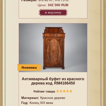
Размеры:
d-0.40 m., h-0.73 m.
Цена:
342`000 RUB
в корзину
Новинка
Антикварный буфет из красного
дерева код. RM4166450
★
★
★
★
★
Рейтинг товара
Материал:
Красное дерево
Год:
Конец XIX века