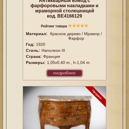
Антикварный комод с
фарфоровыми накладками и
мраморной столешницей
код. BE4166129
★
★
★
★
★
Рейтинг товара
Материал:
Красное дерево / Мрамор /
Фарфор
Год:
1920
Стиль:
Наполеон III
Страна:
Франция
Размеры:
1,05x0,40 m., h-1,04 m.
подробнее