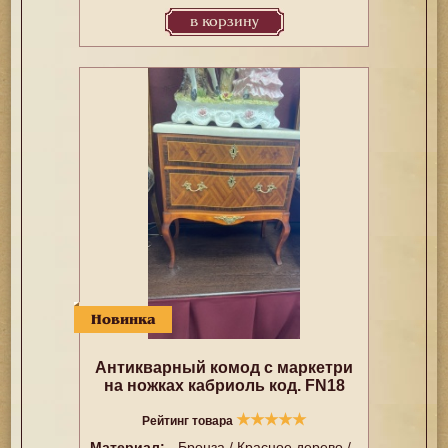
в корзину
Новинка
Антикварный комод с маркетри
на ножках кабриоль код. FN18
★
★
★
★
★
Рейтинг товара
Материал:
Бронза / Красное дерево /