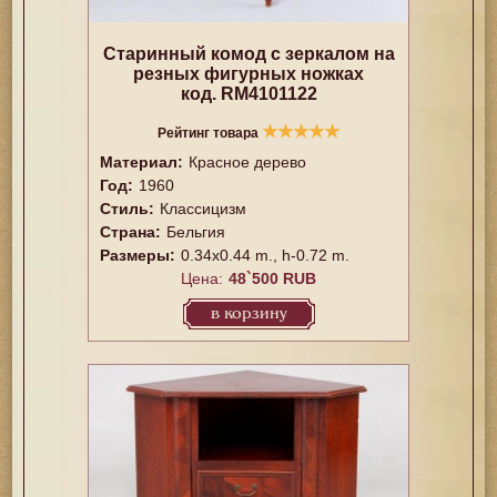
Старинный комод с зеркалом на
резных фигурных ножках
код. RM4101122
★
★
★
★
★
Рейтинг товара
Материал:
Красное дерево
Год:
1960
Стиль:
Классицизм
Страна:
Бельгия
Размеры:
0.34x0.44 m., h-0.72 m.
Цена:
48`500 RUB
в корзину