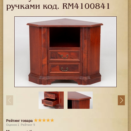
ручками код.
RM4100841
★
★
★
★
★
Рейтинг товара
Оценок
1
Рейтинг
5