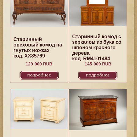
Старинный комод с
Старинный
зеркалом из бука со
ореховый комод на
шпоном красного
гнутых ножках
дерева
код. XX85769
код. RM4101484
129`000 RUB
145`000 RUB
подробнее
подробнее