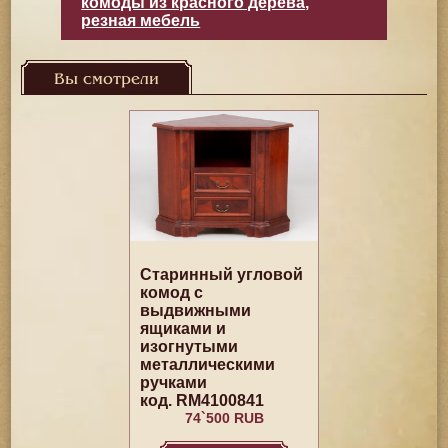
комоды из красного дерева
,
резная мебель
Вы смотрели
Старинный угловой
комод с
выдвижными
ящиками и
изогнутыми
металлическими
ручками
код. RM4100841
74`500 RUB