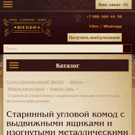
Ваш заказ:
(0)
+7 988 500 49 38
Viber
/
Whatsapp
Получить консультацию
Каталог
Салон старинных вещей "Шебби"
Мебель
Мебель для гостиной
Комоды, бары
Старинный угловой комод с выдвижными ящиками и изогнутыми
металлическими ручками
Старинный угловой комод с
выдвижными ящиками и
изогнутыми металлическими