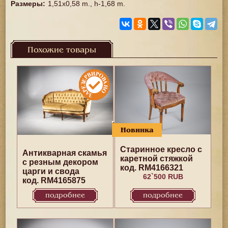
Размеры
:
1,51x0,58 m., h-1,68 m.
Похожие товары
Новинка
Старинное кресло с
Антикварная скамья
каретной стяжкой
с резным декором
код. RM4166321
царги и свода
62`500 RUB
код. RM4165875
подробнее
подробнее