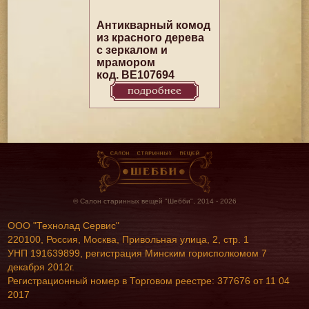
Антикварный комод
из красного дерева
с зеркалом и
мрамором
код. BE107694
подробнее
© Салон старинных вещей "Шебби", 2014 - 2026
ООО "Технолад Сервис"
220100, Россия, Москва, Привольная улица, 2, стр. 1
УНП 191639899, регистрация Минским горисполкомом 7
декабря 2012г.
Регистрационный номер в Торговом реестре: 377676 от 11 04
2017