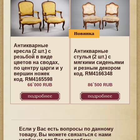
Новинка
Антикварные
кресла (2 шт.) с
Антикварные
резьбой в виде
стулья (2 шт.) с
цветов на сводах,
мягкими сиденьями
по центру царги и у
и резным декором
вершин ножек
код. RM4166348
код. RM4165598
66`000 RUB
86`500 RUB
подробнее
подробнее
Если у Вас есть вопросы по данному
товару, Вы можете связаться с нами