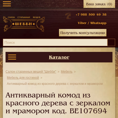
Ваш заказ:
(0)
+7 988 500 49 38
Viber
/
Whatsapp
Получить консультацию
Каталог
Салон старинных вещей "Шебби"
Мебель
Мебель для гостиной
Антикварный комод из красного дерева с зеркалом и мрамором
Антикварный комод из
красного дерева с зеркалом
и мрамором код.
BE107694