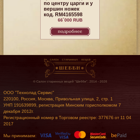
по центру царги и у
вершин ножек
код. RM4165598
66`000 RUB
подробнее
© Салон старинных вещей "Шебби", 2014 - 2026
ООО "Технолад Сервис"
220100, Россия, Москва, Привольная улица, 2, стр. 1
УНП 191639899, регистрация Минским горисполкомом 7
декабря 2012г.
Регистрационный номер в Торговом реестре: 377676 от 11 04
2017
Мы принимаем: