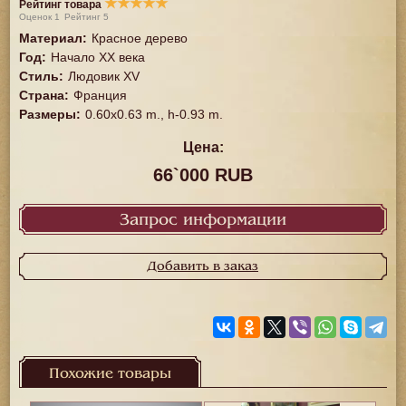
★
★
★
★
★
Рейтинг товара
Оценок
1
Рейтинг
5
Материал
:
Красное дерево
Год
:
Начало XX века
Стиль
:
Людовик XV
Страна
:
Франция
Размеры
:
0.60x0.63 m., h-0.93 m.
Цена:
66`000 RUB
Запрос информации
Добавить в заказ
Похожие товары