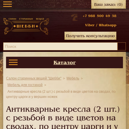
Ваш заказ:
(0)
+7 988 500 49 38
Viber
/
Whatsapp
Получить консультацию
Каталог
Салон старинных вещей "Шебби"
Мебель
Мебель для гостиной
Антикварные кресла (2 шт.) с резьбой в виде цветов на сводах, по
центру царги и у вершин ножек
Антикварные кресла (2 шт.)
с резьбой в виде цветов на
сводах, по центру царги и у