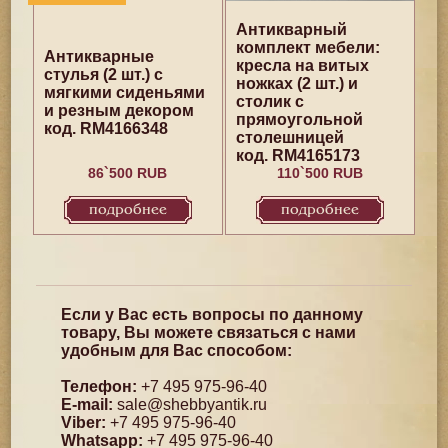
Антикварный
комплект мебели:
Антикварные
кресла на витых
стулья (2 шт.) с
ножках (2 шт.) и
мягкими сиденьями
столик с
и резным декором
прямоугольной
код. RM4166348
столешницей
код. RM4165173
86`500 RUB
110`500 RUB
подробнее
подробнее
Если у Вас есть вопросы по данному
товару, Вы можете связаться с нами
удобным для Вас способом:
Телефон:
+7 495 975-96-40
E-mail:
sale@shebbyantik.ru
Viber:
+7 495 975-96-40
Whatsapp:
+7 495 975-96-40