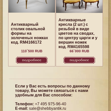
Антикварные
Антикварный
кресла (2 шт.) с
столик овальной
резьбой в виде
формы на
цветов на сводах,
золоченых ножках
по центру царги и у
код. RM4166172
вершин ножек
код. RM4165598
110`500 RUB
66`000 RUB
подробнее
подробнее
Если у Вас есть вопросы по данному
товару, Вы можете связаться с нами
удобным для Вас способом:
Телефон:
+7 495 975-96-40
E-mail:
sale@shebbyantik.ru