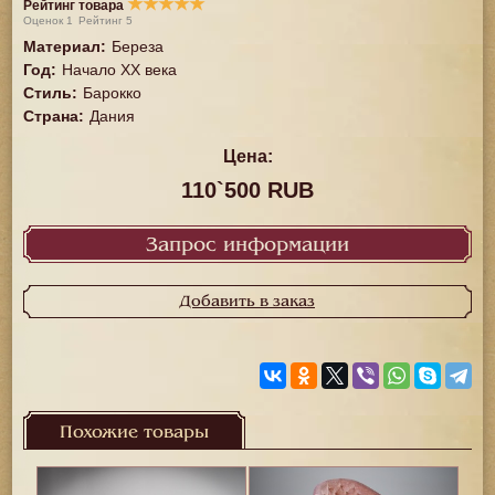
★
★
★
★
★
Рейтинг товара
Оценок
1
Рейтинг
5
Материал
:
Береза
Год
:
Начало XX века
Стиль
:
Барокко
Страна
:
Дания
Цена:
110`500 RUB
Запрос информации
Добавить в заказ
Похожие товары