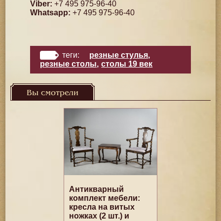
Viber:
+7 495 975-96-40
Whatsapp:
+7 495 975-96-40
теги:
резные стулья
,
резные столы
,
столы 19 век
Вы смотрели
Антикварный
комплект мебели:
кресла на витых
ножках (2 шт.) и