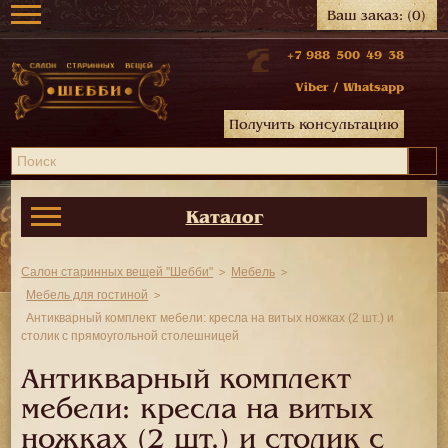
Ваш заказ:
(0)
+7 988 500 49 38
Viber
/
Whatsapp
Получить консультацию
Каталог
Салон старинных вещей "Шебби"
Мебель
Мебель для гостиной
Антикварный комплект мебели: кресла на витых ножках (2 шт.) и
столик с прямоугольной столешницей
Антикварный комплект
мебели: кресла на витых
ножках (2 шт.) и столик с