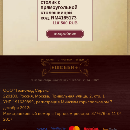
столик с
прямоугольной
столешницей
код. RM4165173
110`500 RUB
подробнее
© Салон старинных вещей "Шебби", 2014 - 2026
ООО "Технолад Сервис"
220100, Россия, Москва, Привольная улица, 2, стр. 1
УНП 191639899, регистрация Минским горисполкомом 7
декабря 2012г.
Регистрационный номер в Торговом реестре: 377676 от 11 04
2017