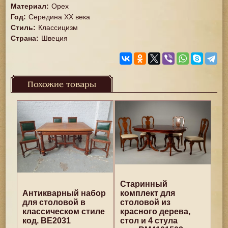
Материал
:
Орех
Год
:
Середина XX векa
Стиль
:
Классицизм
Страна
:
Швеция
Похожие товары
Старинный
Антикварный набор
комплект для
для столовой в
столовой из
классическом стиле
красного дерева,
код. BE2031
стол и 4 стула