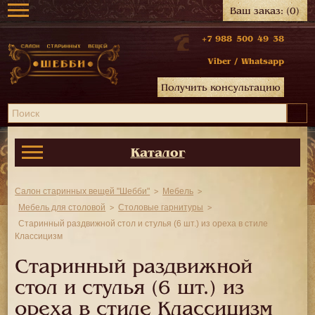
Ваш заказ:
(0)
+7 988 500 49 38
Viber
/
Whatsapp
Получить консультацию
Каталог
Салон старинных вещей "Шебби"
Мебель
Мебель для столовой
Столовые гарнитуры
Старинный раздвижной стол и стулья (6 шт.) из ореха в стиле
Классицизм
Старинный раздвижной
стол и стулья (6 шт.) из
ореха в стиле Классицизм