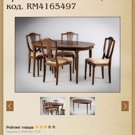
код.
RM4165497
★
★
★
★
★
Рейтинг товара
Оценок
4
Рейтинг
3.25