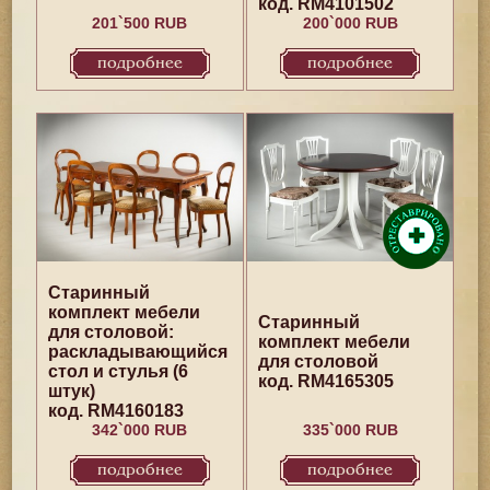
код. RM4101502
201`500 RUB
200`000 RUB
подробнее
подробнее
Старинный
комплект мебели
Старинный
для столовой:
комплект мебели
раскладывающийся
для столовой
cтол и стулья (6
код. RM4165305
штук)
код. RM4160183
342`000 RUB
335`000 RUB
подробнее
подробнее