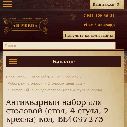
Ваш заказ:
(0)
+7 988 500 49 38
Viber
/
Whatsapp
Получить консультацию
Каталог
Салон старинных вещей "Шебби"
Мебель
Мебель для столовой
Столовые гарнитуры
Антикварный набор для столовой (стол, 4 стула, 2 кресла)
Антикварный набор для
столовой (стол, 4 стула, 2
кресла) код.
BE4097273