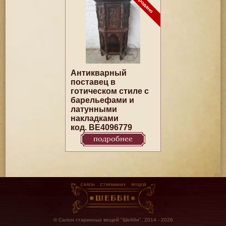
Антикварный
поставец в
готическом стиле с
барельефами и
латунными
накладками
код. BE4096779
подробнее
© Салон старинных вещей "Шебби", 2014 - 2026