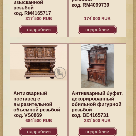
изысканной
код. RM4099739
резьбой
код. RM4165717
317`500 RUB
174`000 RUB
подробнее
подробнее
Антикварный
Антикварный буфет,
поставец с
декорированный
выразительной
обильной фигурной
объемной резьбой
резьбой
код. VS0869
код. BE4165731
684`500 RUB
231`500 RUB
подробнее
подробнее