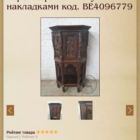
накладками код.
BE4096779
★
★
★
★
★
Рейтинг товара
Оценок
1
Рейтинг
5