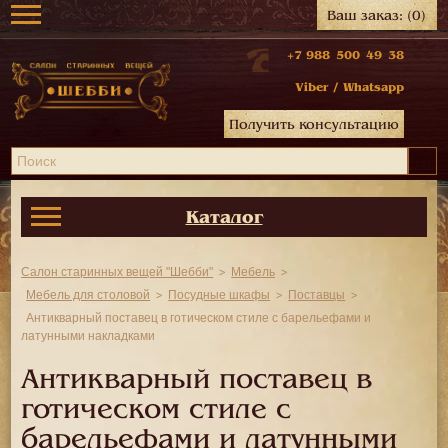
Ваш заказ:
(0)
+7 988 500 49 38
Viber
/
Whatsapp
Получить консультацию
Каталог
Салон старинных вещей "Шебби"
Мебель
Мебель для столовой
Посудные шкафы
Поставцы
Антикварный поставец в готическом стиле с барельефами и
латунными накладками
Антикварный поставец в
готическом стиле с
барельефами и латунными