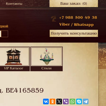
Ваш заказ:
(0)
Контакты
+7 988 500 49 38
Viber
/
Whatsapp
дной
Получить консультацию
VIP Каталог
Стили
д.
BE4165859