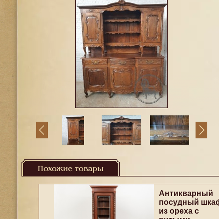
Похожие товары
Антикварный
посудный шка
из ореха с