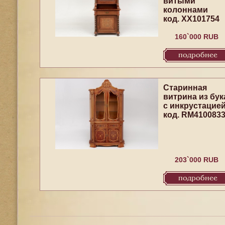
витыми
колоннами
код. XX101754
160`000 RUB
подробнее
Старинная
витрина из бук
с инкрустацие
код. RM410083
203`000 RUB
подробнее