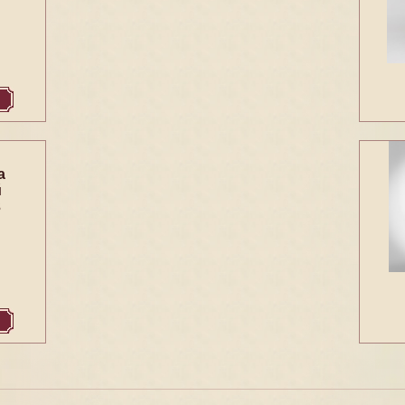
а
й
3