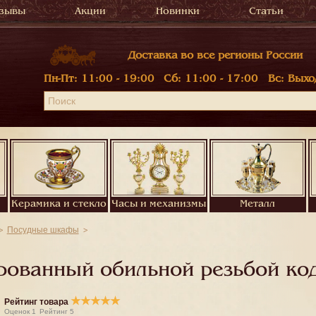
зывы
Акции
Новинки
Статьи
Доставка во все регионы России
Пн-Пт:
11:00 - 19:00
Сб:
11:00 - 17:00
Вс:
Выхо
Керамика и стекло
Часы и механизмы
Металл
Посудные шкафы
рованный обильной резьбой ко
★
★
★
★
★
Рейтинг товара
Оценок
1
Рейтинг
5