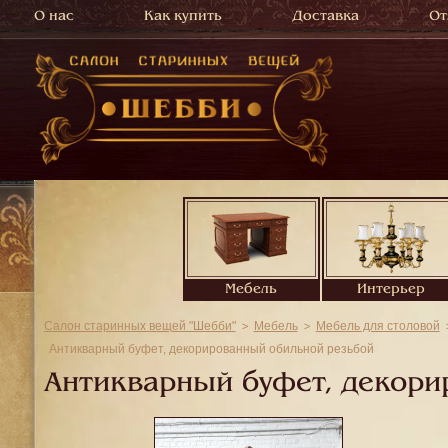
О нас
Как купить
Доставка
От
Мебель
Интерьер
Салон старинных вещей "Шебби"
Мебель
Мебель для столовой
Антикварный буфет, декорированный обильной резьбой
Антикварный буфет, декори