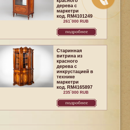
красного
дерева с
маркетри
код. RM4101249
261`000 RUB
подробнее
Старинная
витрина из
красного
дерева с
инкрустацией в
технике
маркетри
код. RM4165897
235`000 RUB
подробнее