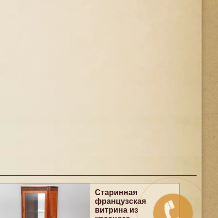
Старинная
французская
витрина из