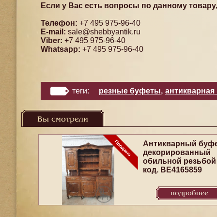
Если у Вас есть вопросы по данному товару
Телефон:
+7 495 975-96-40
E-mail:
sale@shebbyantik.ru
Viber:
+7 495 975-96-40
Whatsapp:
+7 495 975-96-40
теги:
резные буфеты
,
антикварная
Вы смотрели
Антикварный буфе
декорированный
обильной резьбой
код. BE4165859
подробнее