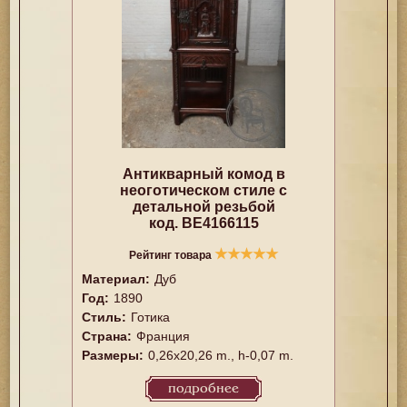
Антикварный комод в
неоготическом стиле с
детальной резьбой
код. BE4166115
★
★
★
★
★
Рейтинг товара
Материал:
Дуб
Год:
1890
Стиль:
Готика
Страна:
Франция
Размеры:
0,26x20,26 m., h-0,07 m.
подробнее