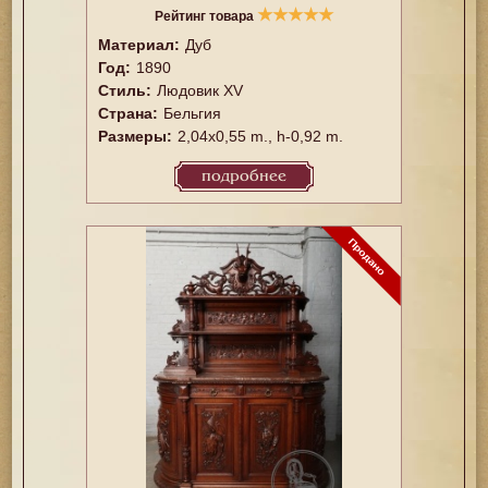
★
★
★
★
★
Рейтинг товара
Материал:
Дуб
Год:
1890
Стиль:
Людовик XV
Страна:
Бельгия
Размеры:
2,04x0,55 m., h-0,92 m.
подробнее