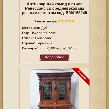
Антикварный комод в стиле
Ренессанс со средневековым
резным сюжетом код. RM4165249
★
★
★
★
★
Рейтинг товара
Материал:
Дуб
Год:
Начало XX века
Стиль:
Ренессанс
Страна:
Германия
Размеры:
0.50x1.00 m., h-1.32 m.
подробнее