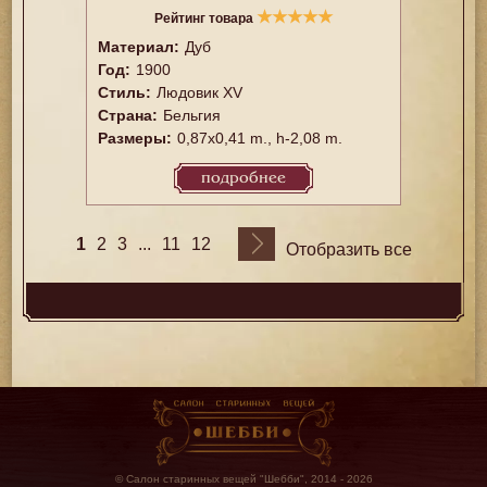
★
★
★
★
★
Рейтинг товара
Материал:
Дуб
Год:
1900
Стиль:
Людовик XV
Страна:
Бельгия
Размеры:
0,87x0,41 m., h-2,08 m.
подробнее
1
...
2
3
11
12
Отобразить все
© Салон старинных вещей "Шебби", 2014 - 2026