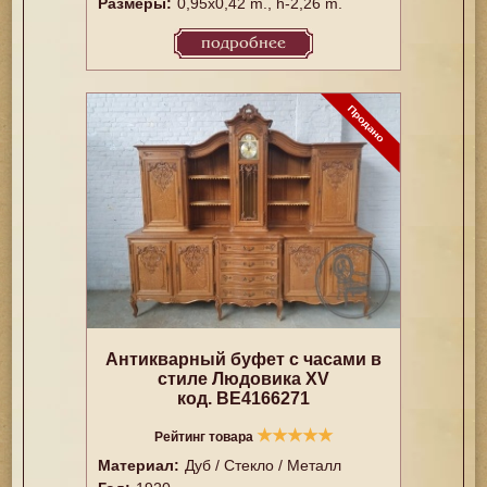
Размеры:
0,95x0,42 m., h-2,26 m.
подробнее
Антикварный буфет с часами в
стиле Людовика ХV
код. BE4166271
★
★
★
★
★
Рейтинг товара
Материал:
Дуб / Стекло / Металл