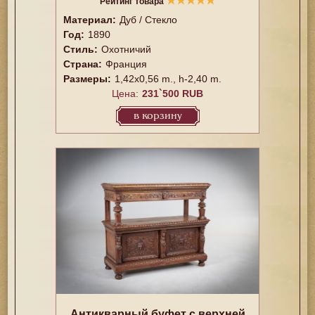
★
★
★
★
★
Рейтинг товара
Материал:
Дуб / Стекло
Год:
1890
Стиль:
Охотничий
Страна:
Франция
Размеры:
1,42x0,56 m., h-2,40 m.
Цена:
231`500 RUB
в корзину
Антикварный буфет с верхней