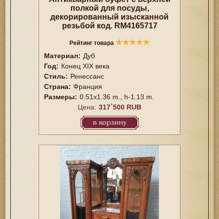
полкой для посуды,
декорированный изысканной
резьбой код. RM4165717
★
★
★
★
★
Рейтинг товара
Материал:
Дуб
Год:
Конец XIX века
Стиль:
Ренессанс
Страна:
Франция
Размеры:
0.51x1.36 m., h-1.13 m.
Цена:
317`500 RUB
в корзину