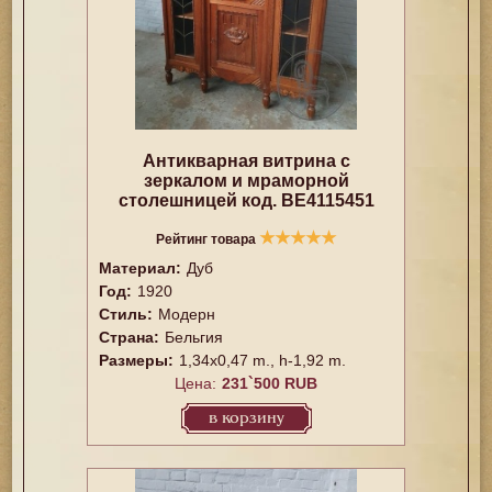
Антикварная витрина с
зеркалом и мраморной
столешницей код. BE4115451
★
★
★
★
★
Рейтинг товара
Материал:
Дуб
Год:
1920
Стиль:
Модерн
Страна:
Бельгия
Размеры:
1,34x0,47 m., h-1,92 m.
Цена:
231`500 RUB
в корзину