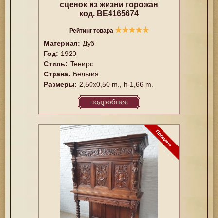
сценок из жизни горожан
код. BE4165674
★
★
★
★
★
Рейтинг товара
Материал:
Дуб
Год:
1920
Стиль:
Тенирс
Страна:
Бельгия
Размеры:
2,50x0,50 m., h-1,66 m.
подробнее