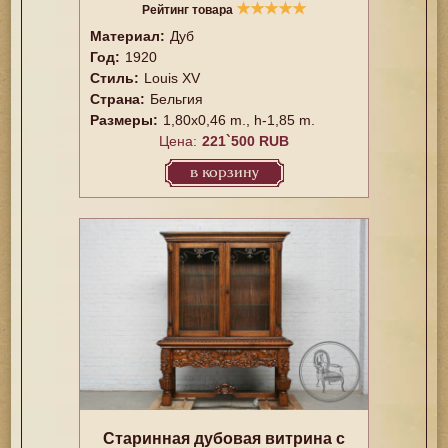
★
★
★
★
★
Рейтинг товара
Материал:
Дуб
Год:
1920
Стиль:
Louis XV
Страна:
Бельгия
Размеры:
1,80x0,46 m., h-1,85 m.
Цена:
221`500 RUB
в корзину
Старинная дубовая витрина с