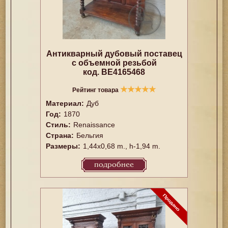
Антикварный дубовый поставец
с объемной резьбой
код. BE4165468
★
★
★
★
★
Рейтинг товара
Материал:
Дуб
Год:
1870
Стиль:
Renaissance
Страна:
Бельгия
Размеры:
1,44x0,68 m., h-1,94 m.
подробнее