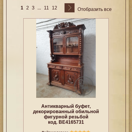
1
...
2
3
11
12
Отобразить все
Антикварный буфет,
декорированный обильной
фигурной резьбой
код. BE4165731