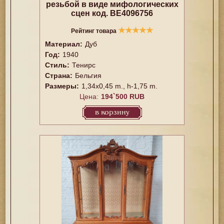
резьбой в виде мифологических
сцен код. BE4096756
★
★
★
★
★
Рейтинг товара
Материал:
Дуб
Год:
1940
Стиль:
Тенирс
Страна:
Бельгия
Размеры:
1,34x0,45 m., h-1,75 m.
Цена:
194`500 RUB
в корзину