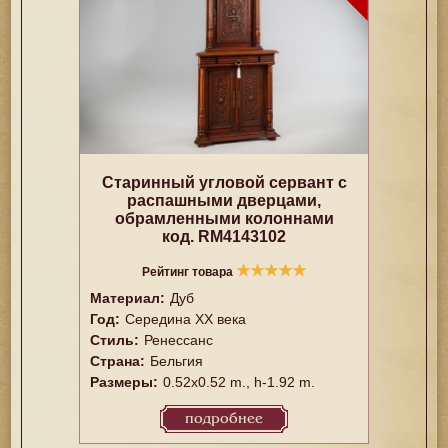
Старинный угловой сервант с
распашными дверцами,
обрамленными колоннами
код. RM4143102
★
★
★
★
★
Рейтинг товара
Материал:
Дуб
Год:
Середина XX векa
Стиль:
Ренессанс
Страна:
Бельгия
Размеры:
0.52x0.52 m., h-1.92 m.
подробнее