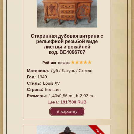
Старинная дубовая витрина с
рельефной резьбой виде
листвы и рокайлей
код. BE4096707
★
★
★
★
★
Рейтинг товара
Материал:
Дуб / Латунь / Стекло
Год:
1940
Стиль:
Louis XV
Страна:
Бельгия
Размеры:
1,40x0,56 m., h-2,02 m.
Цена:
191`500 RUB
в корзину