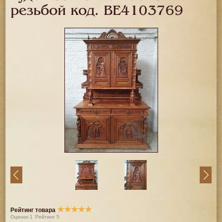
резьбой код.
BE4103769
★
★
★
★
★
Рейтинг товара
Оценок
1
Рейтинг
5