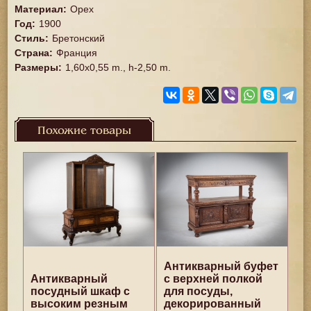
Материал
:
Орех
Год
:
1900
Стиль
:
Бретонский
Страна
:
Франция
Размеры
:
1,60x0,55 m., h-2,50 m.
Похожие товары
Антикварный буфет
Антикварный
с верхней полкой
посудный шкаф с
для посуды,
высоким резным
декорированный