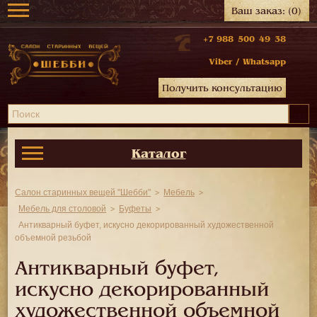
Ваш заказ:
(0)
+7 988 500 49 38
Viber
/
Whatsapp
Получить консультацию
Каталог
Салон старинных вещей "Шебби"
Мебель
Мебель для столовой
Буфеты
Антикварный буфет, искусно декорированный художественной
объемной резьбой
Антикварный буфет,
искусно декорированный
художественной объемной