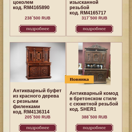
цоколем
изысканной
код. RM4165890
резьбой
код. RM4165717
238`500 RUB
317`500 RUB
подробнее
подробнее
Новинка
Антикварный буфет
Антикварный комод
из красного дерева
в бретонском стиле
с резными
с сюжетной резьбой
филенками
код. SHER1
код. RM4136314
205`500 RUB
388`500 RUB
подробнее
подробнее