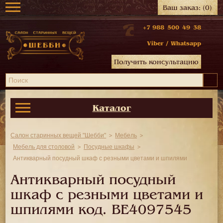
Ваш заказ:
(0)
+7 988 500 49 38
Viber
/
Whatsapp
Получить консультацию
Каталог
Салон старинных вещей "Шебби"
Мебель
Мебель для столовой
Посудные шкафы
Антикварный посудный шкаф с резными цветами и шпилями
Антикварный посудный
шкаф с резными цветами и
шпилями код.
BE4097545