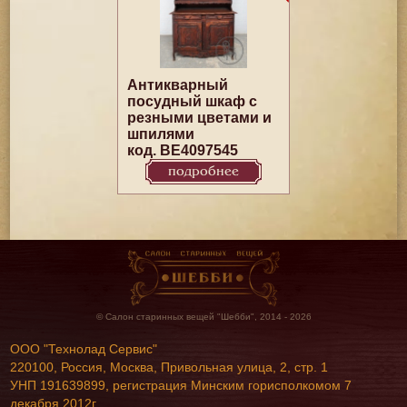
Антикварный
посудный шкаф с
резными цветами и
шпилями
код. BE4097545
подробнее
© Салон старинных вещей "Шебби", 2014 - 2026
ООО "Технолад Сервис"
220100, Россия, Москва, Привольная улица, 2, стр. 1
УНП 191639899, регистрация Минским горисполкомом 7
декабря 2012г.