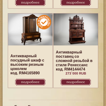
подробнее
подробнее
Антикварный
Антикварный
поставец со
посудный шкаф с
сложной резьбой в
высоким резным
стиле Ренессанс
цоколем
код. RM4144474
код. RM4165890
273`000 RUB
подробнее
подробнее