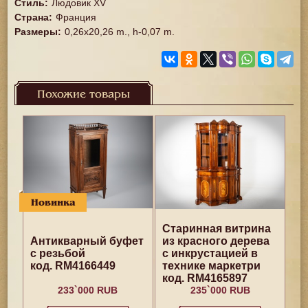
Стиль
:
Людовик XV
Страна
:
Франция
Размеры
:
0,26x20,26 m., h-0,07 m.
Похожие товары
Новинка
Старинная витрина
Антикварный буфет
из красного дерева
с резьбой
с инкрустацией в
код. RM4166449
технике маркетри
код. RM4165897
233`000 RUB
235`000 RUB