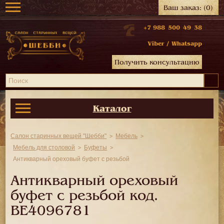
Ваш заказ:
(0)
+7 988 500 49 38
Viber
/
Whatsapp
Получить консультацию
Каталог
Салон старинных вещей "Шебби"
Мебель
Мебель для столовой
Буфеты
Антикварный ореховый буфет с резьбой
Антикварный ореховый
буфет с резьбой код.
BE4096781