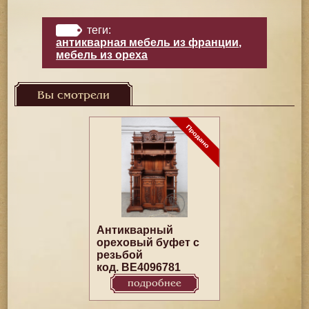
теги:
антикварная мебель из франции
,
мебель из ореха
Вы смотрели
Антикварный
ореховый буфет с
резьбой
код. BE4096781
подробнее