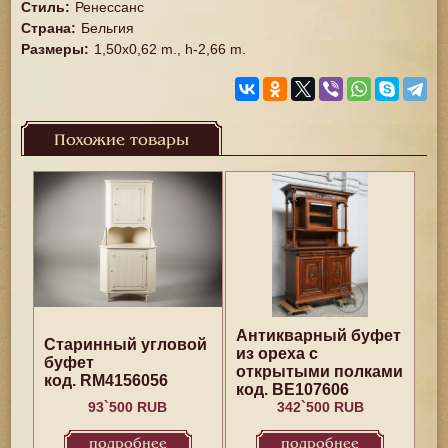
Стиль
:
Ренессанс
Страна
:
Бельгия
Размеры
:
1,50x0,62 m., h-2,66 m.
Похожие товары
Антикварный буфет
Старинный угловой
из ореха с
буфет
открытыми полками
код. RM4156056
код. BE107606
93`500 RUB
342`500 RUB
подробнее
подробнее