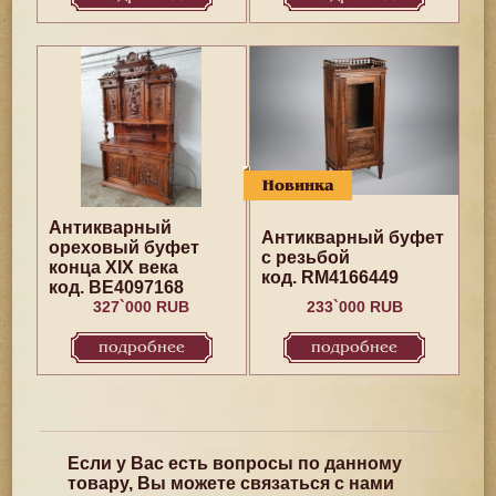
Новинка
Антикварный
Антикварный буфет
ореховый буфет
с резьбой
конца XIX века
код. RM4166449
код. BE4097168
327`000 RUB
233`000 RUB
подробнее
подробнее
Если у Вас есть вопросы по данному
товару, Вы можете связаться с нами