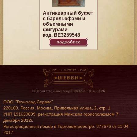
Антикварный буфет
с барельефами и
объемными
фигурами
код. BE3259548
подробнее
© Салон старинных вещей "Шебби", 2014 - 2026
ООО "Технолад Сервис"
220100, Россия, Москва, Привольная улица, 2, стр. 1
УНП 191639899, регистрация Минским горисполкомом 7
декабря 2012г.
Регистрационный номер в Торговом реестре: 377676 от 11 04
2017