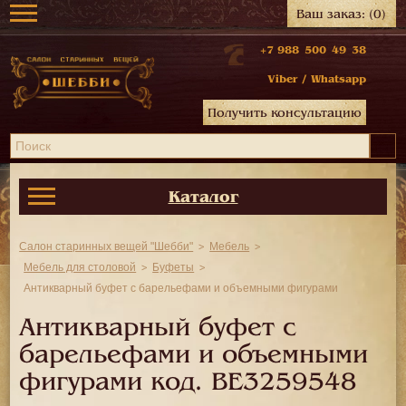
Ваш заказ:
(0)
+7 988 500 49 38
Viber
/
Whatsapp
Получить консультацию
Каталог
Салон старинных вещей "Шебби"
Мебель
Мебель для столовой
Буфеты
Антикварный буфет с барельефами и объемными фигурами
Антикварный буфет с
барельефами и объемными
фигурами код.
BE3259548