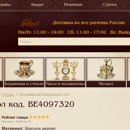
зывы
Акции
Новинки
Статьи
Доставка во все регионы России
Пн-Пт:
11:00 - 19:00
Сб:
11:00 - 17:00
Вс:
Выхо
Керамика и стекло
Часы и механизмы
Металл
Столы
Антикварный обеденный стол
л код.
BE4097320
★
★
★
★
★
Рейтинг товара
Оценок
1
Рейтинг
5
Материал
:
Красное дерево