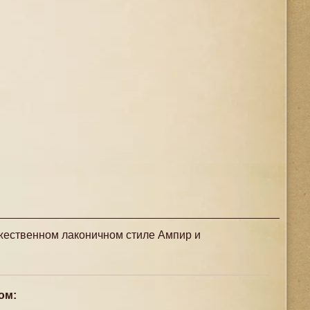
ржественном лаконичном стиле Ампир и
ом: