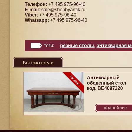
Телефон:
+7 495 975-96-40
E-mail:
sale@shebbyantik.ru
Viber:
+7 495 975-96-40
Whatsapp:
+7 495 975-96-40
теги:
резные столы
,
антикварная м
Вы смотрели
Антикварный
обеденный стол
код. BE4097320
подробнее