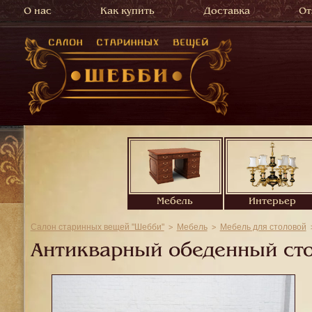
О нас
Как купить
Доставка
От
Мебель
Интерьер
Салон старинных вещей "Шебби"
Мебель
Мебель для столовой
Антикварный обеденный сто