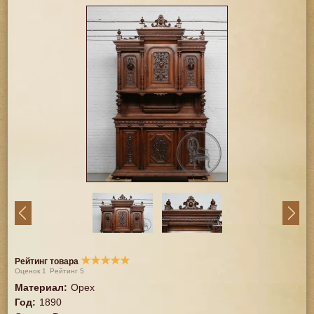
★
★
★
★
★
Рейтинг товара
Оценок
1
Рейтинг
5
Материал
:
Орех
Год
:
1890