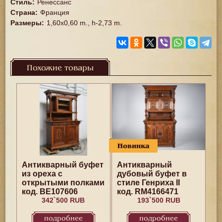
Стиль
:
Ренессанс
Страна
:
Франция
Размеры
:
1,60x0,60 m., h-2,73 m.
Похожие товары
Новинка
Антикварный буфет
Антикварный
из ореха с
дубовый буфет в
открытыми полками
стиле Генриха II
код. BE107606
код. RM4166471
342`500 RUB
193`500 RUB
подробнее
подробнее