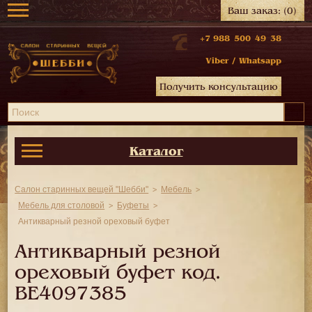
Ваш заказ:
(0)
+7 988 500 49 38
Viber
/
Whatsapp
Получить консультацию
Каталог
Салон старинных вещей "Шебби"
Мебель
Мебель для столовой
Буфеты
Антикварный резной ореховый буфет
Антикварный резной
ореховый буфет код.
BE4097385