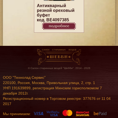
Антикварный
резной ореховый
буфет
код. BE4097385
подробнее
© Салон старинных вещей "Шебби", 2014 - 2026
ООО "Технолад Сервис"
220100, Россия, Москва, Привольная улица, 2, стр. 1
УНП 191639899, регистрация Минским горисполкомом 7
декабря 2012г.
Регистрационный номер в Торговом реестре: 377676 от 11 04
2017
Мы принимаем: