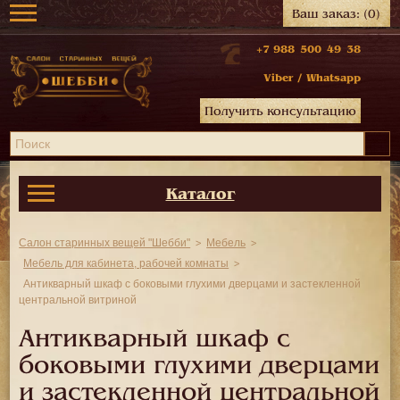
Ваш заказ:
(0)
+7 988 500 49 38
Viber
/
Whatsapp
Получить консультацию
Каталог
Салон старинных вещей "Шебби"
Мебель
Мебель для кабинета, рабочей комнаты
Антикварный шкаф с боковыми глухими дверцами и застекленной
центральной витриной
Антикварный шкаф с
боковыми глухими дверцами
и застекленной центральной