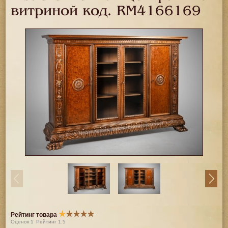
витриной код.
RM4166169
★
★
★
★
★
Рейтинг товара
Оценок
1
Рейтинг
1.5