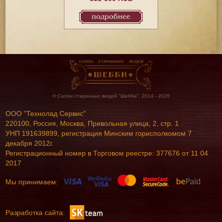
подробнее
© Салон старинных вещей "Шебби", 2014 - 2026
ООО "Технолад Сервис"
220100, Россия, Москва, Привольная улица, 2, стр. 1
УНП 191639899, регистрация Минским горисполкомом 7
декабря 2012г.
Регистрационный номер в Торговом реестре: 377676 от 11 04
2017
Мы принимаем:
Разработка сайта: