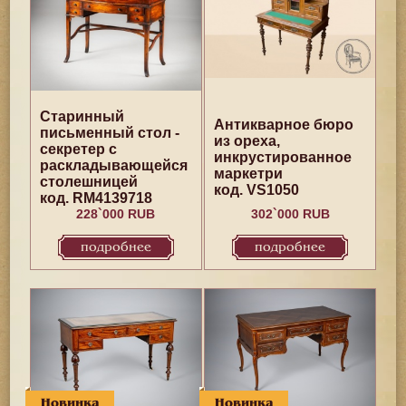
Старинный
Антикварное бюро
письменный стол -
из ореха,
секретер с
инкрустированное
раскладывающейся
маркетри
столешницей
код. VS1050
код. RM4139718
228`000 RUB
302`000 RUB
подробнее
подробнее
Новинка
Новинка