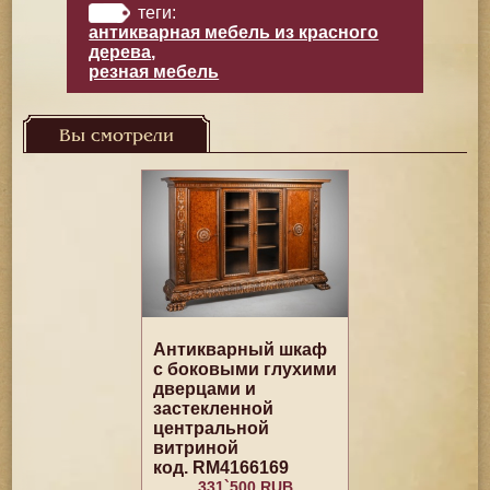
теги:
антикварная мебель из красного
дерева
,
резная мебель
Вы смотрели
Антикварный шкаф
с боковыми глухими
дверцами и
застекленной
центральной
витриной
код. RM4166169
331`500 RUB