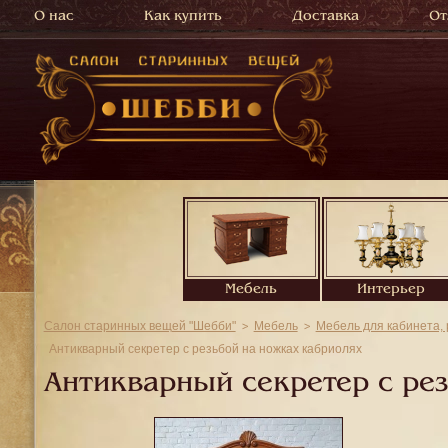
О нас
Как купить
Доставка
От
Мебель
Интерьер
Салон старинных вещей "Шебби"
Мебель
Мебель для кабинета,
Антикварный секретер с резьбой на ножках кабриолях
Антикварный секретер с ре