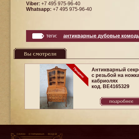
Viber:
+7 495 975-96-40
Whatsapp:
+7 495 975-96-40
теги:
антикварные дубовые комод
Вы смотрели
Антикварный секр
с резьбой на ножк
кабриолях
код. BE4165329
подробнее