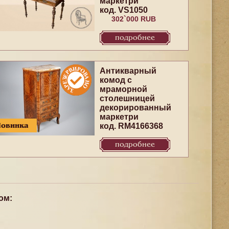
маркетри
код. VS1050
302`000 RUB
подробнее
Антикварный
комод с
мраморной
столешницей
декорированный
маркетри
Новинка
код. RM4166368
подробнее
ом: