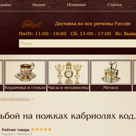
зывы
Акции
Новинки
Статьи
Доставка во все регионы России
Пн-Пт:
11:00 - 19:00
Сб:
11:00 - 17:00
Вс:
Выхо
Керамика и стекло
Часы и механизмы
Металл
 рабочей комнаты
зьбой на ножках кабриолях код
★
★
★
★
★
Рейтинг товара
Оценок
1
Рейтинг
5