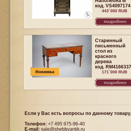
Наполеона III
код. VS4097174
443`000 RUB
подробнее
Старинный
письменный
стол из
красного
дерева
код. RM416633
Новинка
171`000 RUB
подробнее
Если у Вас есть вопросы по данному товару
Телефон:
+7 495 975-96-40
E-mail:
sale@shebbyantik.ru