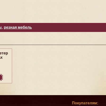
ы
,
резная мебель
етер
ах
Покупателям: