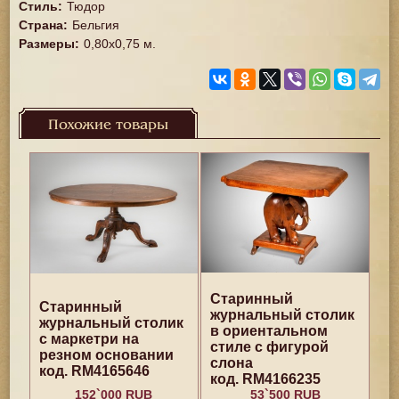
Стиль
:
Тюдор
Страна
:
Бельгия
Размеры
:
0,80х0,75 м.
Похожие товары
Старинный
Старинный
журнальный столик
журнальный столик
в ориентальном
с маркетри на
стиле с фигурой
резном основании
слона
код. RM4165646
код. RM4166235
152`000 RUB
53`500 RUB