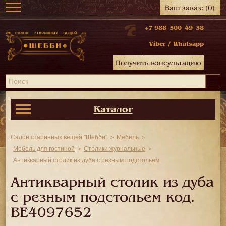
Ваш заказ:
(0)
+7 988 500 49 38
Viber
/
Whatsapp
Получить консультацию
Каталог
Салон старинных вещей "Шебби"
Мебель
Мебель для гостиной
Столики журнальные
Антикварный столик из дуба с резным подстольем
Антикварный столик из дуба
с резным подстольем код.
BE4097652