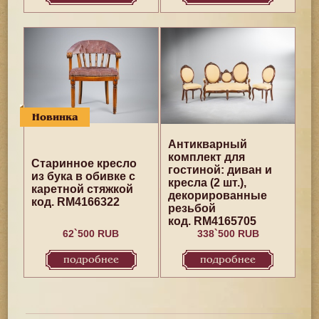
Новинка
Антикварный
комплект для
Старинное кресло
гостиной: диван и
из бука в обивке с
кресла (2 шт.),
каретной стяжкой
декорированные
код. RM4166322
резьбой
код. RM4165705
62`500 RUB
338`500 RUB
подробнее
подробнее