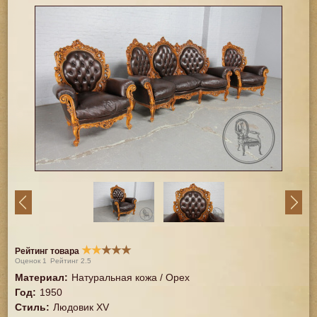
★
★
★
★
★
Рейтинг товара
Оценок
1
Рейтинг
2.5
Материал
:
Натуральная кожа / Орех
Год
:
1950
Стиль
:
Людовик XV