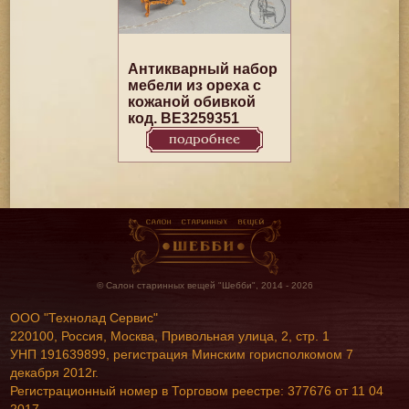
Антикварный набор
мебели из ореха с
кожаной обивкой
код. BE3259351
подробнее
© Салон старинных вещей "Шебби", 2014 - 2026
ООО "Технолад Сервис"
220100, Россия, Москва, Привольная улица, 2, стр. 1
УНП 191639899, регистрация Минским горисполкомом 7
декабря 2012г.
Регистрационный номер в Торговом реестре: 377676 от 11 04