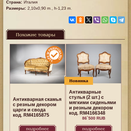
Страна
:
Италия
Размеры
:
2,10x0,90 m., h-1,23 m.
Похожие товары
Новинка
Антикварные
стулья (2 шт.) с
Антикварная скамья
мягкими сиденьями
с резным декором
и резным декором
царги и свода
код. RM4166348
код. RM4165875
86`500 RUB
подробнее
подробнее