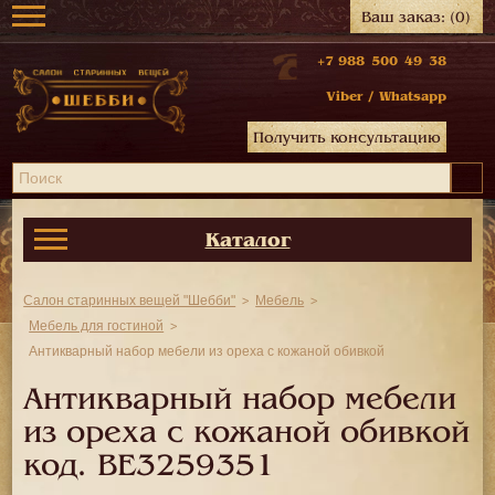
Ваш заказ:
(0)
+7 988 500 49 38
Viber
/
Whatsapp
Получить консультацию
Каталог
Салон старинных вещей "Шебби"
Мебель
Мебель для гостиной
Антикварный набор мебели из ореха с кожаной обивкой
Антикварный набор мебели
из ореха с кожаной обивкой
код.
BE3259351