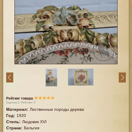
★
★
★
★
★
Рейтинг товара
Оценок
1
Рейтинг
5
Материал
:
Лиственные породы дерева
Год
:
1920
Стиль
:
Людовик XVI
Страна
:
Бельгия