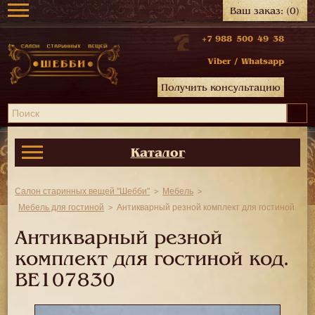
Ваш заказ:
(0)
+7 988 500 49 38
Viber
/
Whatsapp
Получить консультацию
Каталог
Салон старинных вещей "Шебби"
Мебель
Мебель для гостиной
Антикварный резной комплект для гостиной
Антикварный резной
комплект для гостиной код.
BE107830