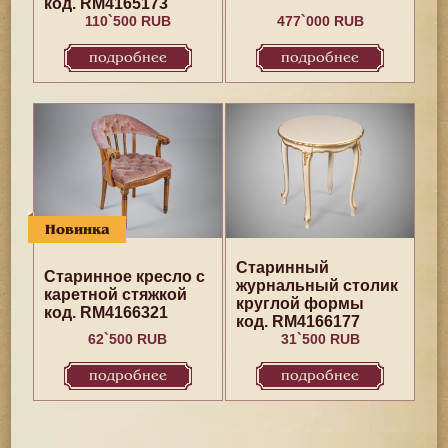
код. RM4165173
110`500 RUB
477`000 RUB
подробнее
подробнее
Новинка
Старинный
Старинное кресло с
журнальный столик
каретной стяжкой
круглой формы
код. RM4166321
код. RM4166177
62`500 RUB
31`500 RUB
подробнее
подробнее