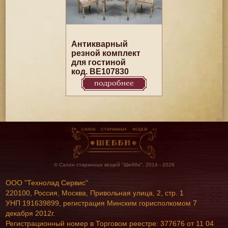
Антикварный
резной комплект
для гостиной
код. BE107830
подробнее
© Салон старинных вещей "Шебби", 2014 - 2026
ООО "Технолад Сервис"
220100, Россия, Москва, Привольная улица, 2, стр. 1
УНП 191639899, регистрация Минским горисполкомом 7
декабря 2012г.
Регистрационный номер в Торговом реестре: 377676 от 11 04