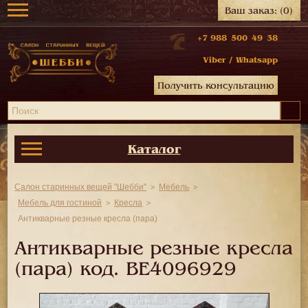
Ваш заказ:
(0)
+7 988 500 49 38
Viber
/
Whatsapp
Получить консультацию
Каталог
Салон старинных вещей "Шебби"
Мебель
Мебель для гостиной
Кресла
Антикварные резные кресла (пара)
Антикварные резные кресла
(пара) код.
BE4096929