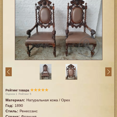
★
★
★
★
★
Рейтинг товара
Оценок
1
Рейтинг
5
Материал
:
Натуральная кожа / Орех
Год
:
1890
Стиль
:
Ренессанс
Страна
:
Франция