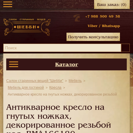
Ваш заказ:
(0)
+7 988 500 49 38
Viber
/
Whatsapp
Получить консультацию
Каталог
Салон старинных вещей "Шебби"
Мебель
Мебель для гостиной
Кресла
Антикварное кресло на гнутых ножках, декорированное резьбой
Антикварное кресло на
гнутых ножках,
декорированное резьбой