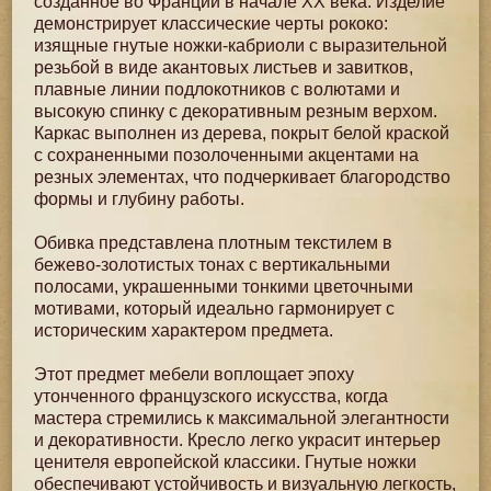
созданное во Франции в начале XX века. Изделие
демонстрирует классические черты рококо:
изящные гнутые ножки-кабриоли с выразительной
резьбой в виде акантовых листьев и завитков,
плавные линии подлокотников с волютами и
высокую спинку с декоративным резным верхом.
Каркас выполнен из дерева, покрыт белой краской
с сохраненными позолоченными акцентами на
резных элементах, что подчеркивает благородство
формы и глубину работы.
Обивка представлена плотным текстилем в
бежево-золотистых тонах с вертикальными
полосами, украшенными тонкими цветочными
мотивами, который идеально гармонирует с
историческим характером предмета.
Этот предмет мебели воплощает эпоху
утонченного французского искусства, когда
мастера стремились к максимальной элегантности
и декоративности. Кресло легко украсит интерьер
ценителя европейской классики. Гнутые ножки
обеспечивают устойчивость и визуальную легкость,