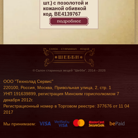
шт.) с позолотой и
кожаной обивкой
код. BE4139767
подробнее
© Салон старинных вещей "Шебби", 2014 - 2026
ООО "Технолад Сервис"
220100, Россия, Москва, Привольная улица, 2, стр. 1
УНП 191639899, регистрация Минским горисполкомом 7
декабря 2012г.
Регистрационный номер в Торговом реестре: 377676 от 11 04
2017
Мы принимаем: