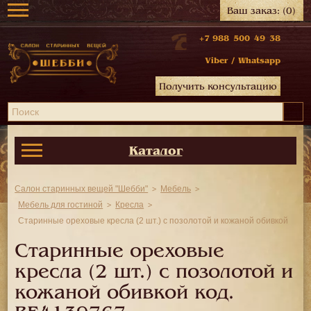
Ваш заказ:
(0)
+7 988 500 49 38
Viber
/
Whatsapp
Получить консультацию
Каталог
Салон старинных вещей "Шебби"
Мебель
Мебель для гостиной
Кресла
Старинные ореховые кресла (2 шт.) с позолотой и кожаной обивкой
Старинные ореховые
кресла (2 шт.) с позолотой и
кожаной обивкой код.