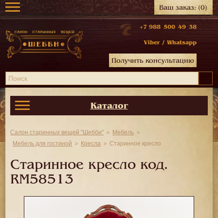
Ваш заказ:
(0)
+7 988 500 49 38
Viber
/
Whatsapp
Получить консультацию
Каталог
Салон старинных вещей "Шебби"
Мебель
Мебель для гостиной
Кресла
Старинное кресло
Старинное кресло код.
RM58513