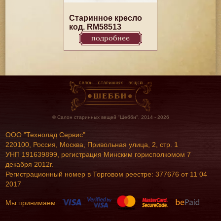
Старинное кресло
код. RM58513
подробнее
© Салон старинных вещей "Шебби", 2014 - 2026
ООО "Технолад Сервис"
220100, Россия, Москва, Привольная улица, 2, стр. 1
УНП 191639899, регистрация Минским горисполкомом 7
декабря 2012г.
Регистрационный номер в Торговом реестре: 377676 от 11 04
2017
Мы принимаем: