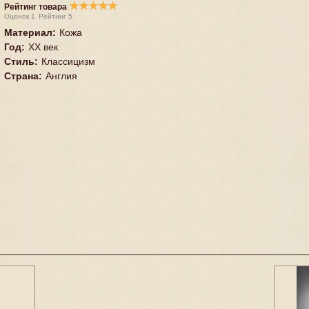
★
★
★
★
★
Рейтинг товара
Оценок
1
Рейтинг
5
Материал
:
Кожа
Год
:
XX век
Стиль
:
Классицизм
Страна
:
Англия