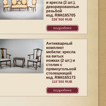
и кресла (2 шт.),
декорированные
резьбой
код. RM4165705
338`500 RUB
подробнее
Антикварный
комплект
мебели: кресла
на витых
ножках (2 шт.) и
столик с
прямоугольной
столешницей
код. RM4165173
110`500 RUB
подробнее