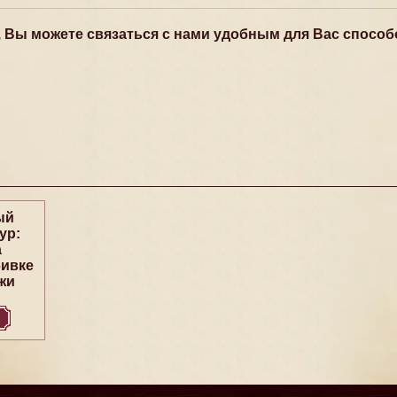
, Вы можете связаться с нами удобным для Вас способ
ый
ур:
а
бивке
жи