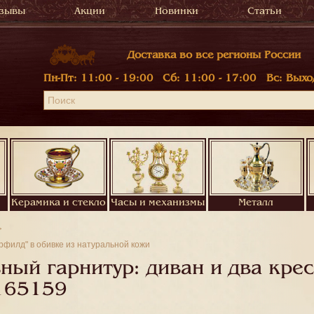
зывы
Акции
Новинки
Статьи
Доставка во все регионы России
Пн-Пт:
11:00 - 19:00
Сб:
11:00 - 17:00
Вс:
Выхо
Керамика и стекло
Часы и механизмы
Металл
рфилд" в обивке из натуральной кожи
й гарнитур: диван и два кресл
165159