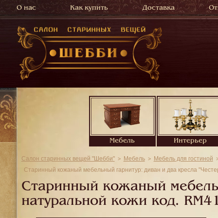
О нас
Как купить
Доставка
От
Мебель
Интерьер
Салон старинных вещей "Шебби"
Мебель
Мебель для гостиной
Старинный кожаный мебельный гарнитур: диван и два кресла "Честе
Старинный кожаный мебельны
натуральной кожи код.
RM4