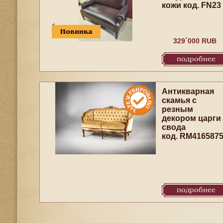
кожи код. FN23
Новинка
329`000 RUB
подробнее
Антикварная
скамья с
резным
декором царги
свода
код. RM416587
подробнее