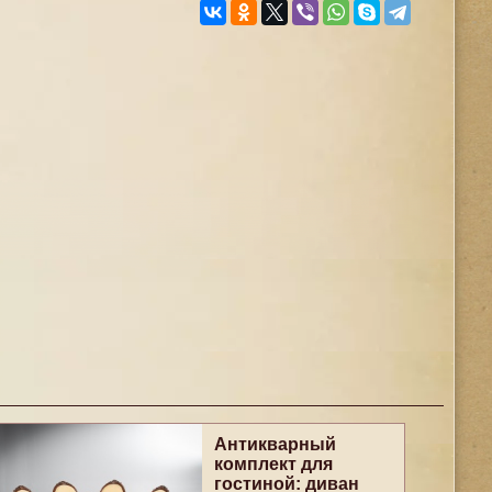
Антикварный
комплект для
гостиной: диван