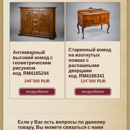
Старинный комод
Антикварный
на изогнутых
высокий комод с
ножках с
геометрическим
распашными
рисунком
дверцами
код. RM4165244
код. RM4166341
248`500 RUB
124`500 RUB
подробнее
подробнее
Если у Вас есть вопросы по данному
товару, Вы можете связаться с нами