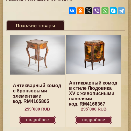
Похожие товары
Антикварный комод
Антикварный комод
в стиле Людовика
с бронзовыми
ХV с живописными
элементами
панелями
код. RM4165805
код. RM4166367
259`000 RUB
295`000 RUB
подробнее
подробнее