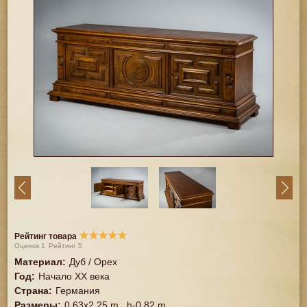
★
★
★
★
★
Рейтинг товара
Оценок
1
Рейтинг
5
Материал
:
Дуб / Орех
Год
:
Начало XX века
Страна
:
Германия
Размеры
:
0.63x2.25 m., h-0.82 m.