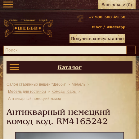
Ваш заказ:
(0)
+7 988 500 49 38
Viber
/
Whatsapp
Получить консультацию
Каталог
Салон старинных вещей "Шебби"
Мебель
Мебель для гостиной
Комоды, бары
Антикварный немецкий комод
Антикварный немецкий
комод код.
RM4165242