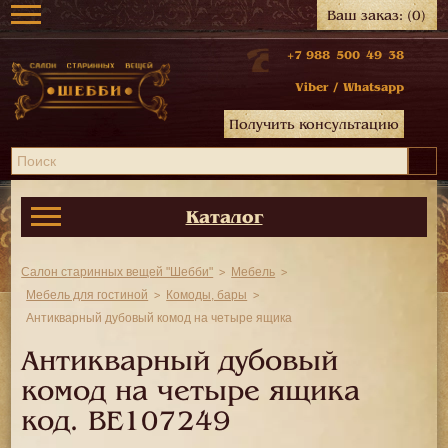
Ваш заказ:
(0)
+7 988 500 49 38
Viber
/
Whatsapp
Получить консультацию
Каталог
Салон старинных вещей "Шебби"
Мебель
Мебель для гостиной
Комоды, бары
Антикварный дубовый комод на четыре ящика
Антикварный дубовый
комод на четыре ящика
код.
BE107249