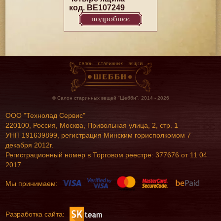
код. BE107249
подробнее
© Салон старинных вещей "Шебби", 2014 - 2026
ООО "Технолад Сервис"
220100, Россия, Москва, Привольная улица, 2, стр. 1
УНП 191639899, регистрация Минским горисполкомом 7
декабря 2012г.
Регистрационный номер в Торговом реестре: 377676 от 11 04
2017
Мы принимаем:
Разработка сайта: