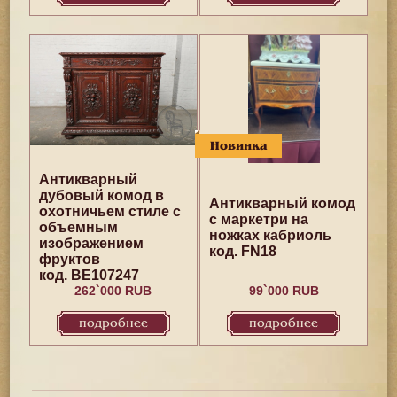
Новинка
Антикварный
дубовый комод в
Антикварный комод
охотничьем стиле с
с маркетри на
объемным
ножках кабриоль
изображением
код. FN18
фруктов
код. BE107247
262`000 RUB
99`000 RUB
подробнее
подробнее