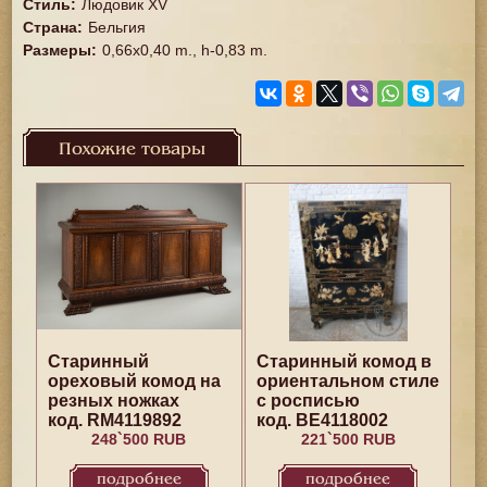
Стиль
:
Людовик XV
Страна
:
Бельгия
Размеры
:
0,66x0,40 m., h-0,83 m.
Похожие товары
Старинный
Старинный комод в
ореховый комод на
ориентальном стиле
резных ножках
с росписью
код. RM4119892
код. BE4118002
248`500 RUB
221`500 RUB
подробнее
подробнее