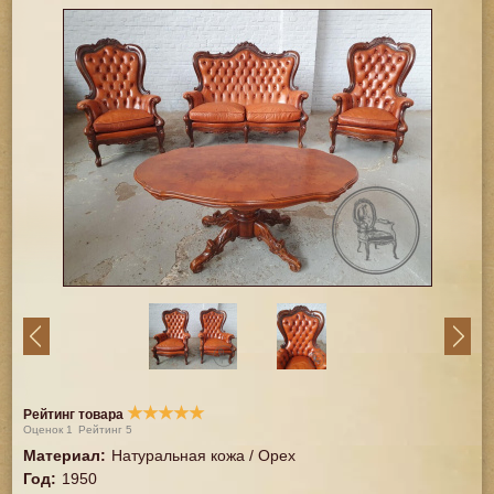
★
★
★
★
★
Рейтинг товара
Оценок
1
Рейтинг
5
Материал
:
Натуральная кожа / Орех
Год
:
1950