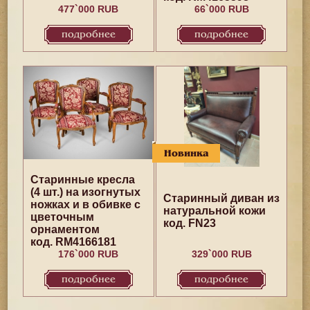
477`000 RUB
66`000 RUB
подробнее
подробнее
Новинка
Старинные кресла
(4 шт.) на изогнутых
Старинный диван из
ножках и в обивке с
натуральной кожи
цветочным
код. FN23
орнаментом
код. RM4166181
176`000 RUB
329`000 RUB
подробнее
подробнее