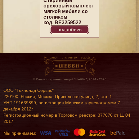
Старинный
ореховый комплект
мягкой мебели со
столиком
код. BE3259522
подробнее
© Салон старинных вещей "Шебби", 2014 - 2026
ООО "Технолад Сервис"
220100, Россия, Москва, Привольная улица, 2, стр. 1
УНП 191639899, регистрация Минским горисполкомом 7
декабря 2012г.
Регистрационный номер в Торговом реестре: 377676 от 11 04
2017
Мы принимаем: