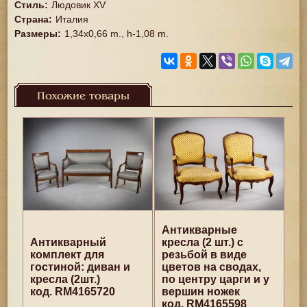
Стиль
:
Людовик XV
Страна
:
Италия
Размеры
:
1,34x0,66 m., h-1,08 m.
Похожие товары
Антикварные
Антикварный
кресла (2 шт.) с
комплект для
резьбой в виде
гостиной: диван и
цветов на сводах,
кресла (2шт.)
по центру царги и у
код. RM4165720
вершин ножек
код. RM4165598