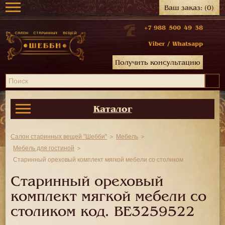
Ваш заказ:
(0)
+7 988 500 49 38
Viber
/
Whatsapp
Получить консультацию
Каталог
Салон старинных вещей "Шебби"
Мебель
Мебель для гостиной
Старинный ореховый комплект мягкой мебели со столиком
Старинный ореховый
комплект мягкой мебели со
столиком код.
BE3259522