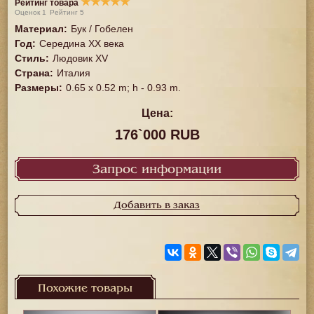
★
★
★
★
★
Рейтинг товара
Оценок
1
Рейтинг
5
Материал
:
Бук / Гобелен
Год
:
Середина XX векa
Стиль
:
Людовик XV
Страна
:
Италия
Размеры
:
0.65 x 0.52 m; h - 0.93 m.
Цена:
176`000 RUB
Запрос информации
Добавить в заказ
Похожие товары