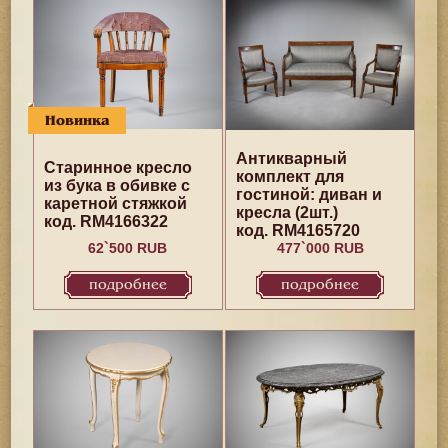
Новинка
Антикварный
Старинное кресло
комплект для
из бука в обивке с
гостиной: диван и
каретной стяжкой
кресла (2шт.)
код. RM4166322
код. RM4165720
62`500 RUB
477`000 RUB
подробнее
подробнее