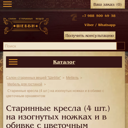
Ваш заказ:
(0)
+7 988 500 49 38
Viber
/
Whatsapp
Получить консультацию
Каталог
Салон старинных вещей "Шебби"
Мебель
Мебель для гостиной
Старинные кресла (4 шт.) на изогнутых ножках и в обивке с
цветочным орнаментом
Старинные кресла (4 шт.)
на изогнутых ножках и в
обивке с цветочным