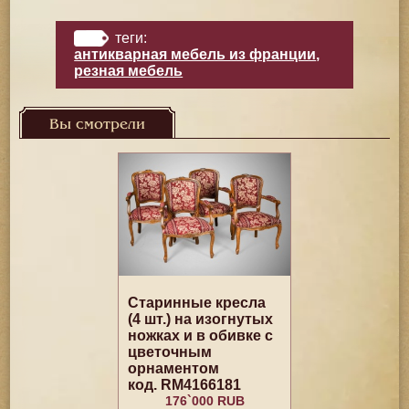
теги:
антикварная мебель из франции
,
резная мебель
Вы смотрели
Старинные кресла
(4 шт.) на изогнутых
ножках и в обивке с
цветочным
орнаментом
код. RM4166181
176`000 RUB