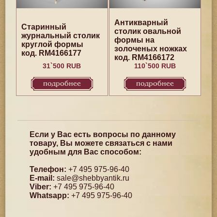
Антикварный
Старинный
столик овальной
журнальный столик
формы на
круглой формы
золоченых ножках
код. RM4166177
код. RM4166172
31`500 RUB
110`500 RUB
подробнее
подробнее
Если у Вас есть вопросы по данному
товару, Вы можете связаться с нами
удобным для Вас способом:
Телефон:
+7 495 975-96-40
E-mail:
sale@shebbyantik.ru
Viber:
+7 495 975-96-40
Whatsapp:
+7 495 975-96-40