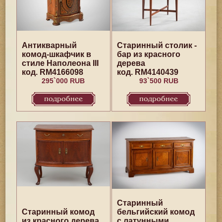
Антикварный
Старинный столик -
комод-шкафчик в
бар из красного
стиле Наполеона III
дерева
код. RM4166098
код. RM4140439
295`000 RUB
93`500 RUB
подробнее
подробнее
Старинный
Старинный комод
бельгийский комод
из красного дерева
с латунными