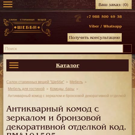
Ваш заказ:
(0)
+7 988 500 49 38
Viber
/
Whatsapp
Получить консультацию
Каталог
Салон старинных вещей "Шебби"
Мебель
Мебель для гостиной
Комоды, бары
Антикварный комод с зеркалом и бронзовой декоративной отделкой
Антикварный комод с
зеркалом и бронзовой
декоративной отделкой код.