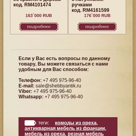
код. RM4101474
ручками
код. RM4161599
163`000 RUB
176`000 RUB
подробнее
подробнее
Если у Вас есть вопросы по данному
товару, Вы можете связаться с нами
удобным для Вас способом:
Телефон:
+7 495 975-96-40
E-mail:
sale@shebbyantik.ru
Viber:
+7 495 975-96-40
Whatsapp:
+7 495 975-96-40
теги:
комоды из ореха
,
антикварная мебель из франции
,
мебель из ореха
,
резная мебель