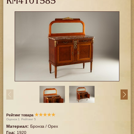
RM4101585
★
★
★
★
★
Рейтинг товара
Оценок
1
Рейтинг
5
Материал
:
Бронза / Орех
Год
:
1920